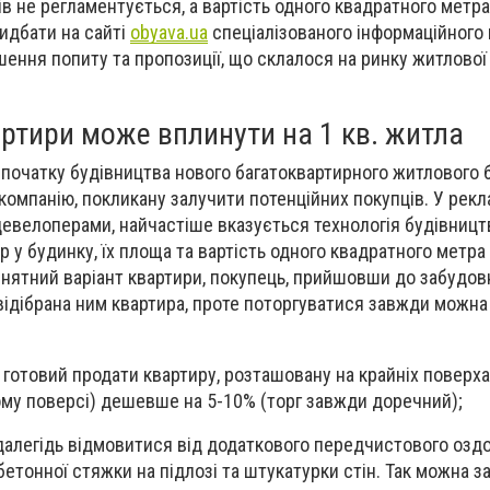
в не регламентується, а вартість одного квадратного метра
идбати на сайті
obyava.ua
спеціалізованого інформаційного 
ення попиту та пропозиції, що склалося на ринку житлової
ртири може вплинути на 1 кв. житла
 початку будівництва нового багатоквартирного житлового 
омпанію, покликану залучити потенційних покупців. У рек
евелоперами, найчастіше вказується технологія будівницт
ир у будинку, їх площа та вартість одного квадратного метра
ятний варіант квартири, покупець, прийшовши до забудовн
відібрана ним квартира, проте поторгуватися завжди можна 
готовий продати квартиру, розташовану на крайніх поверха
му поверсі) дешевше на 5-10% (торг завжди доречний);
далегідь відмовитися від додаткового передчистового озд
бетонної стяжки на підлозі та штукатурки стін. Так можна 