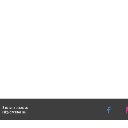
З питань реклами:
rek@citysites.ua
Допускається цитування матеріалів без отримання попередньої згоди 5632.com.ua за