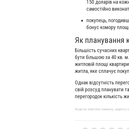
150 доларів на кож
самостійно виконат
покупець, погодивш
бонус комору площею
Як планування к
Більшість сучасних квар
бути більшою за 40 кв. 
житловій площі квартири
житла, яке сплачує поку
Однак відсутність перего
свій розсуд планувати т
перегородок кількість ж
Якщо ви помітили помилку, виділіть нео