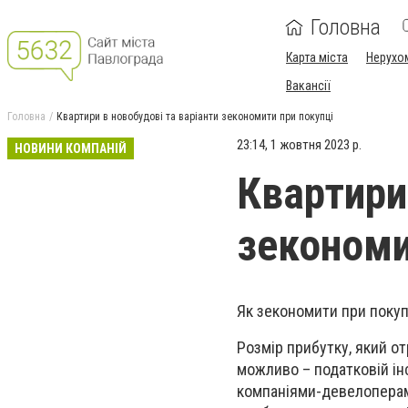
Головна
Карта міста
Нерухо
Вакансії
Головна
Квартири в новобудові та варіанти зекономити при покупці
23:14, 1 жовтня 2023 р.
НОВИНИ КОМПАНІЙ
Квартири
зекономи
Як зекономити при покуп
Розмір прибутку, який о
можливо – податковій ін
компаніями-девелоперами