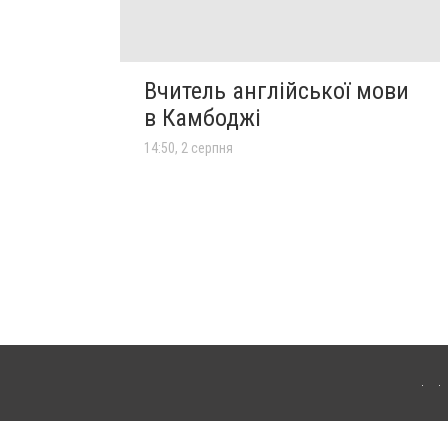
Вчитель англійської мови
в Камбоджі
14:50, 2 серпня
лограда. Для інтернет-видань обов'язкове розміщення прямого, відкритого для