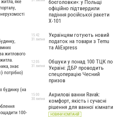
31 липня
 житла, яке
боєголовки»: у Польщі
порталу,
офіційно підтвердили
 нерухомості
падіння російської ракети
Х-101
Українцям готують новий
15:42
31 липня
податок на товари з Temu
будинку,
та AliExpress
ламних
ва житлового
 житла.
Обшуки у понад 100 ТЦК по
12:05
ика, знає
31 липня
Україні: ДБР проводить
(і потрібно)
спецоперацію Чесний
призов
х будинку (на
Акрилові ванни Ravak:
15:00
30 липня
комфорт, якість і сучасні
облення
рішення для ванної кімнати
заощадити 100-
НОВИНИ КОМПАНІЙ