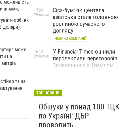
ає можливість
и цінами;
Cica-бум: як центела
17:00
29 липня
азіатська стала головною
увати собі як
рослиною сучасного
3 долари).
догляду
НОВИНИ КОМПАНІЙ
вартира може
У Financial Times оцінили
16:10
ити на
29 липня
перспективи переговорів
х метрів
Зеленського з Трампом
стійно та на
лаштування
ТОП НОВИНИ
Обшуки у понад 100 ТЦК
по Україні: ДБР
проводить