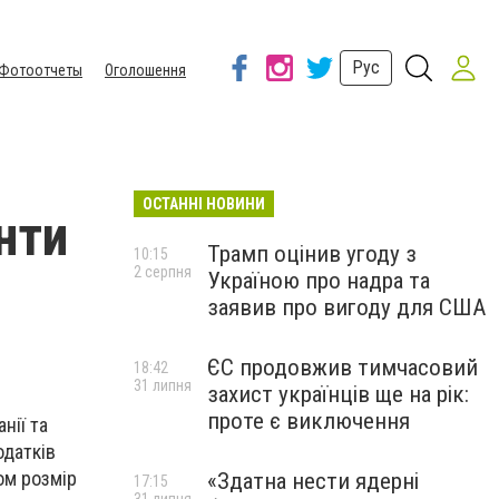
Рус
Фотоотчеты
Оголошення
ОСТАННІ НОВИНИ
нти
Трамп оцінив угоду з
10:15
2 серпня
Україною про надра та
заявив про вигоду для США
ЄС продовжив тимчасовий
18:42
31 липня
захист українців ще на рік:
проте є виключення
нії та
одатків
ом розмір
«Здатна нести ядерні
17:15