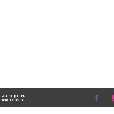
З питань реклами:
rek@citysites.ua
Допускається цитування матеріалів без отримання попередньої згоди 5632.com.ua за