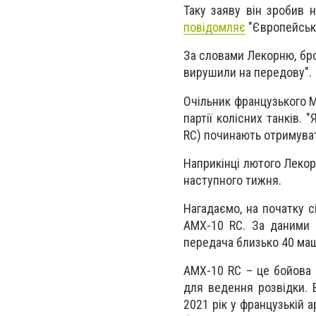
Таку заяву він зробив н
повідомляє
"Європейська
За словами Лекорню, бро
вирушили на передову".
Очільник французького 
партії колісних танків.
RC) починають отримувати
Наприкінці лютого Лекор
наступного тижня.
Нагадаємо, на початку с
AMX-10 RC. За даними 
передача близько 40 ма
AMX-10 RC – це бойова 
для ведення розвідки. 
2021 рік у французькій 