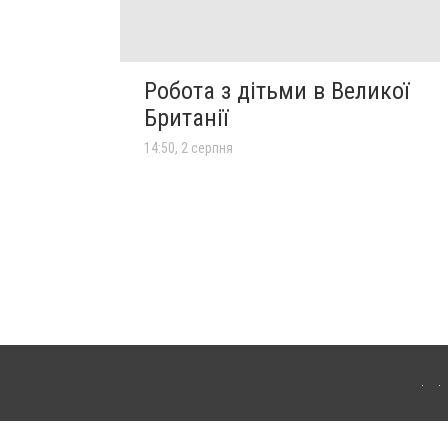
Робота з дітьми в Великої
Британії
14:50, 2 серпня
лограда. Для інтернет-видань обов'язкове розміщення прямого, відкритого для