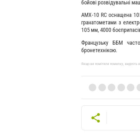
бойові розвідувальні ма
AMX-10 RC оснащена 105
гранатометами з електр
105 мм, 4000 боєприпасів
Французьку ББМ часто
бронетехнікою.
Якщо ви помітили помилку, виділіть нео