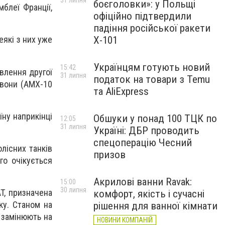
31 липня
боєголовки»: у Польщі
блеї Франції,
офіційно підтвердили
падіння російської ракети
Х-101
еякі з них уже
Українцям готують новий
15:42
влення другої
31 липня
податок на товари з Temu
 вони (AMX-10
та AliExpress
ну наприкінці
Обшуки у понад 100 ТЦК по
12:05
31 липня
Україні: ДБР проводить
спецоперацію Чесний
лісних танків
призов
о очікується
Акрилові ванни Ravak:
15:00
30 липня
T, призначена
комфорт, якість і сучасні
ку. Станом на
рішення для ванної кімнати
о замінюють на
НОВИНИ КОМПАНІЙ