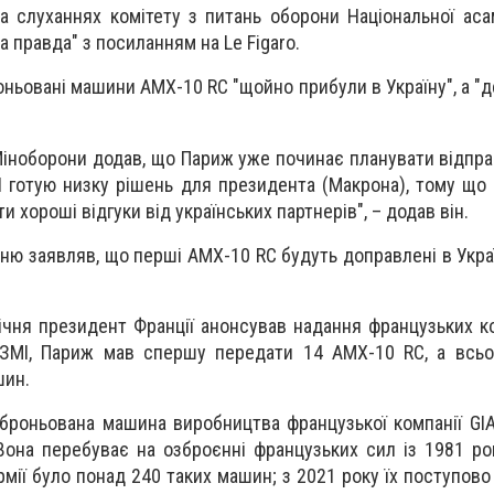
а слуханнях комітету з питань оборони Національної асам
 правда" з посиланням на Le Figaro.
ньовані машини AMX-10 RC "щойно прибули в Україну", а "д
Міноборони додав, що Париж уже починає планувати відпра
 "Я готую низку рішень для президента (Макрона), тому що
 хороші відгуки від українських партнерів", – додав він.
ню заявляв, що перші AMX-10 RC будуть доправлені в Украї
ічня президент Франції анонсував надання французьких ко
ЗМІ, Париж мав спершу передати 14 AMX-10 RC, а всьог
шин.
броньована машина виробництва французької компанії GIA
Вона перебуває на озброєнні французьких сил із 1981 ро
армії було понад 240 таких машин; з 2021 року їх поступов