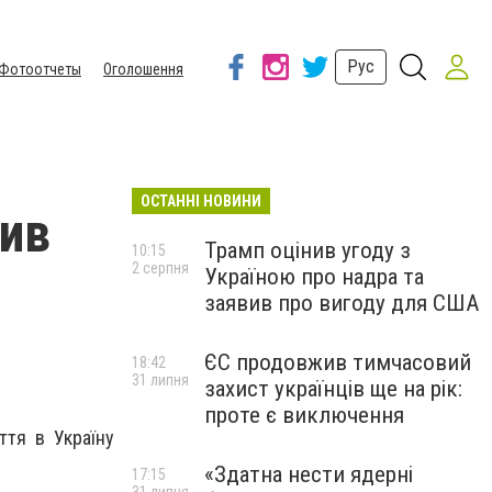
Рус
Фотоотчеты
Оголошення
ОСТАННІ НОВИНИ
сив
Трамп оцінив угоду з
10:15
2 серпня
Україною про надра та
заявив про вигоду для США
ЄС продовжив тимчасовий
18:42
31 липня
захист українців ще на рік:
проте є виключення
ття в Україну
«Здатна нести ядерні
17:15