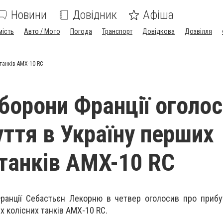
Новини
Довідник
Афіша
мість
Авто / Мото
Погода
Транспорт
Довідкова
Дозвілля
 танків AMX-10 RC
оборони Франції оголо
уття в Україну перших
 танків AMX-10 RC
ранції Себастьєн Лекорню в четвер оголосив про прибу
х колісних танків AMX-10 RC.