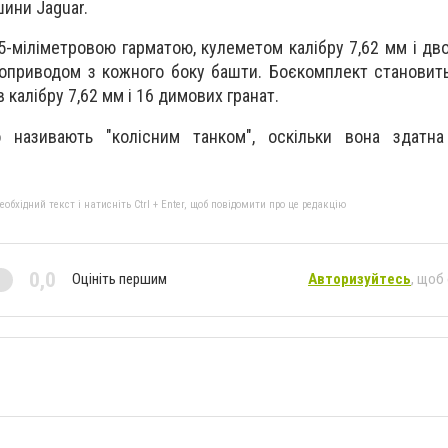
шини Jaguar.
-міліметровою гарматою, кулеметом калібру 7,62 мм і д
оприводом з кожного боку башти. Боєкомплект становить
 калібру 7,62 мм і 16 димових гранат.
 називають "колісним танком", оскільки вона здатна
бхідний текст і натисніть Ctrl + Enter, щоб повідомити про це редакцію
0,0
Оцініть першим
Авторизуйтесь
, щоб