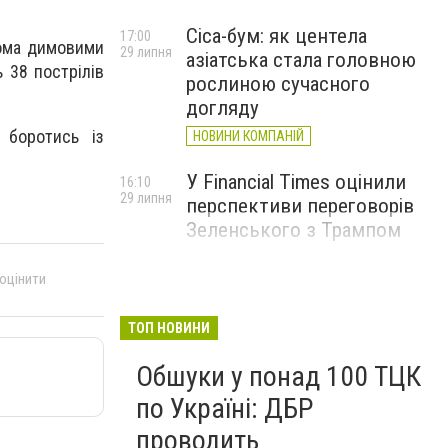
Cica-бум: як центела
17:00
вома димовими
29 липня
азіатська стала головною
 38 пострілів
рослиною сучасного
догляду
 боротись із
НОВИНИ КОМПАНІЙ
У Financial Times оцінили
16:10
29 липня
перспективи переговорів
Зеленського з Трампом
 оцінити
ТОП НОВИНИ
Обшуки у понад 100 ТЦК
по Україні: ДБР
проводить