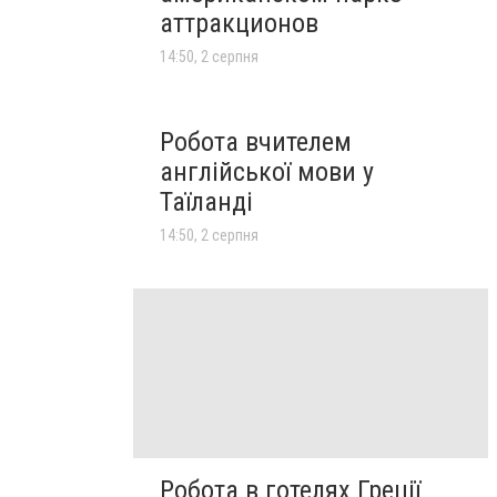
аттракционов
14:50, 2 серпня
Робота вчителем
англійської мови у
Таїланді
14:50, 2 серпня
Робота в готелях Греції