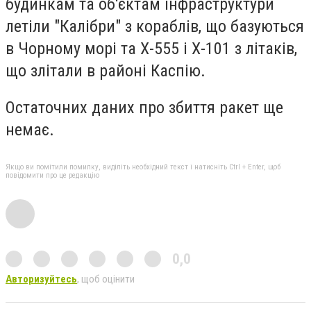
будинкам та об'єктам інфраструктури
летіли "Калібри" з кораблів, що базуються
в Чорному морі та Х-555 і Х-101 з літаків,
що злітали в районі Каспію.
Остаточних даних про збиття ракет ще
немає.
Якщо ви помітили помилку, виділіть необхідний текст і натисніть Ctrl + Enter, щоб
повідомити про це редакцію
0,0
Авторизуйтесь
, щоб оцінити