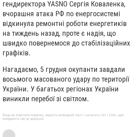
гендиректора YASNO Сергія Коваленка,
вчорашня атака РФ по енергосистемі
відкинула ремонтні роботи енергетиків
на тиждень назад, проте є надія, що
швидко повернемося до стабілізаційних
графіків.
Нагадаємо, 5 грудня окупанти завдали
восьмого масованого удару по території
України. У багатьох регіонах України
виникли перебої зі світлом.
Якщо ви помітили помилку, виділіть необхідний текст і натисніть Ctrl + Enter, щоб
повідомити про це редакцію