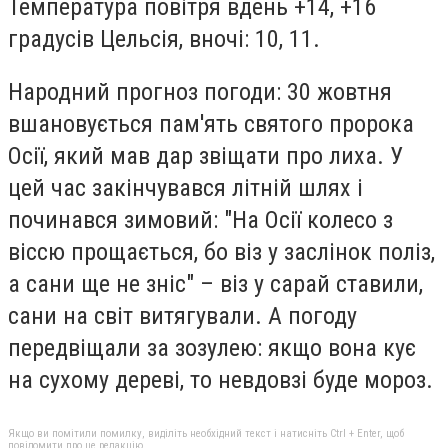
Температура повітря вдень
+
14,
+1
6
градусів Цельсія, вночі:
10, 11
.
Народний прогноз погоди: 30 жовтня
вшановується пам'ять святого пророка
Осії, який мав дар звіщати про лиха. У
цей час закінчувався літній шлях і
починався зимовий: "На Осії колесо з
віссю прощається, бо віз у заслінок поліз,
а сани ще не зніс" – віз у сарай ставили,
сани на світ витягували. А погоду
передвіщали за зозулею: якщо вона кує
на сухому дереві, то невдовзі буде мороз.
Якщо ви помітили помилку, виділіть необхідний текст і натисніть Ctrl + Enter, щоб
повідомити про це редакцію