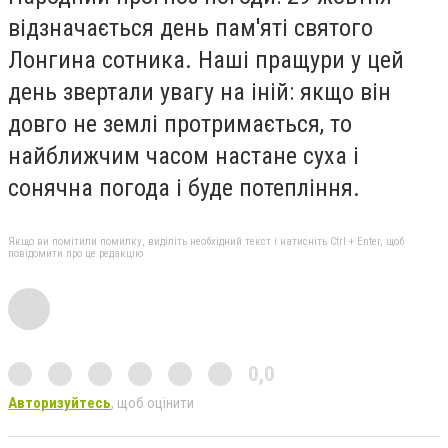
відзначається день пам'яті святого
Лонгина сотника. Наші пращури у цей
день звертали увагу на іній: якщо він
довго не землі протримається, то
найближчим часом настане суха і
сонячна погода і буде потепління.
Якщо ви помітили помилку, виділіть необхідний текст і натисніть Ctrl + Enter, щоб
повідомити про це редакцію
0,0
Авторизуйтесь
, щоб оцінити