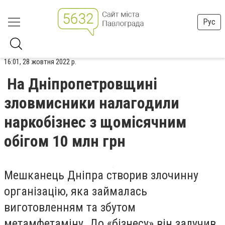
Рус
16:01, 28 жовтня 2022 р.
На Дніпропетровщині
зловмисники налагодили
наркобізнес з щомісячним
обігом 10 млн грн
М
ешканець Дніпра створив злочинну
організацію, яка займалась
виготовленням та збутом
метамфетаміну. До «бізнесу» він залучив