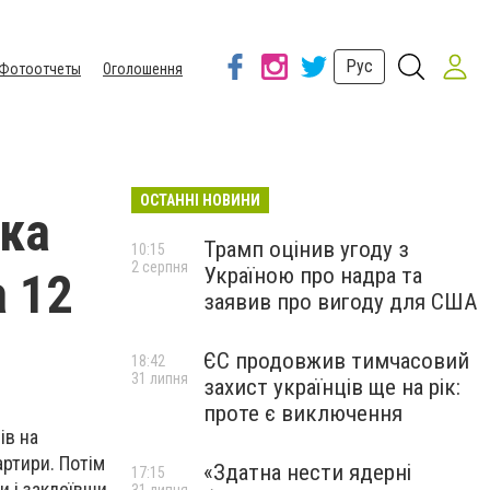
Рус
Фотоотчеты
Оголошення
ОСТАННІ НОВИНИ
ика
Трамп оцінив угоду з
10:15
2 серпня
Україною про надра та
а 12
заявив про вигоду для США
ЄС продовжив тимчасовий
18:42
31 липня
захист українців ще на рік:
проте є виключення
ів
на
артири. Потім
«Здатна нести ядерні
17:15
и і заклеївши