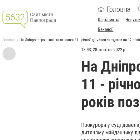
Головна
Карта міста
Нерухо
Вакансії
Головна
На Дніпропетровщині гвалтівника 11 - річної дівчинки засудили на 12 рок
13:43, 28 жовтня 2022 р.
На Дніпр
11 - річн
років по
Прокурори у суді довели
дитячому майданчику
ді
зловмисник згвалтував н