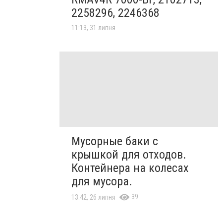
2258296, 2246368
11:13, 31 липня
Мусорные баки с
крышкой для отходов.
Контейнера на колесах
для мусора.
39
13:42, 26 липня