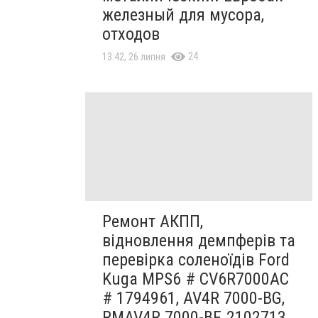
железный для мусора,
отходов
24
13:42, 26 липня
Ремонт АКПП,
відновлення демпферів та
перевірка соленоїдів Ford
Kuga MPS6 # CV6R7000AC
# 1794961, AV4R 7000-BG,
RMAV4R 7000-BF, 2102713,