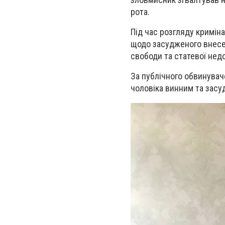
рота.
Під час розгляду кримін
щодо засудженого внесен
свободи та статевої нед
За публічного обвинувач
чолов
і
ка винним та засу