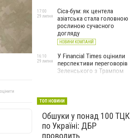
Cica-бум: як центела
17:00
29 липня
азіатська стала головною
рослиною сучасного
догляду
НОВИНИ КОМПАНІЙ
У Financial Times оцінили
16:10
29 липня
перспективи переговорів
Зеленського з Трампом
 оцінити
ТОП НОВИНИ
Обшуки у понад 100 ТЦК
по Україні: ДБР
проводить