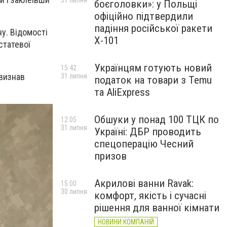
31 липня
боєголовки»: у Польщі
офіційно підтвердили
падіння російської ракети
ну
. Відомості
Х-101
статевої
Українцям готують новий
15:42
 визнав
31 липня
податок на товари з Temu
та AliExpress
Обшуки у понад 100 ТЦК по
12:05
31 липня
Україні: ДБР проводить
спецоперацію Чесний
призов
Акрилові ванни Ravak:
15:00
30 липня
комфорт, якість і сучасні
рішення для ванної кімнати
НОВИНИ КОМПАНІЙ