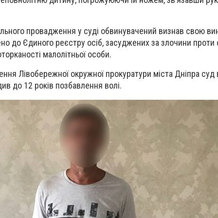
ального провадження у суді обвинувачений визнав свою ви
о до Єдиного реєстру осіб, засуджених за злочини проти 
оторканості малолітньої особи.
ення Лівобережної окружної прокуратури міста Дніпра суд
див до 12 років позбавлення волі
.