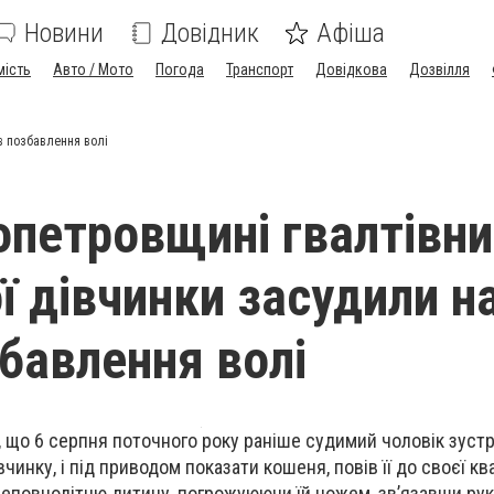
Новини
Довідник
Афіша
мість
Авто / Мото
Погода
Транспорт
Довідкова
Дозвілля
ів позбавлення волі
опетровщині гвалтівн
ої дівчинки засудили н
збавлення волі
, що 6 серпня
поточного року
раніше судимий чоловік
зустр
вчинку, і під приводом показати кошеня, повів її до своєї кв
еповнолітню дитину, погрожуюючи їй ножем, зв’язавши рук