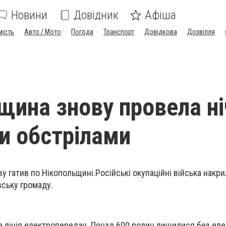
Новини
Довідник
Афіша
мість
Авто / Мото
Погода
Транспорт
Довідкова
Дозвілля
щина знову провела ні
и обстрілами
ву гатив по Нікопольщині.Російські окупаційні війська накр
вську громаду.
а лінія електропередач. Понад 600 родин лишилися без еле