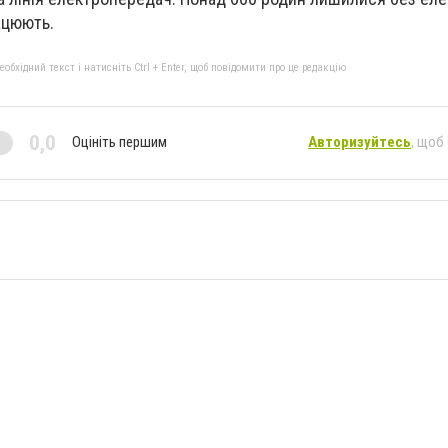
ацюють.
бхідний текст і натисніть Ctrl + Enter, щоб повідомити про це редакцію
0,0
Оцініть першим
Авторизуйтесь
, щоб