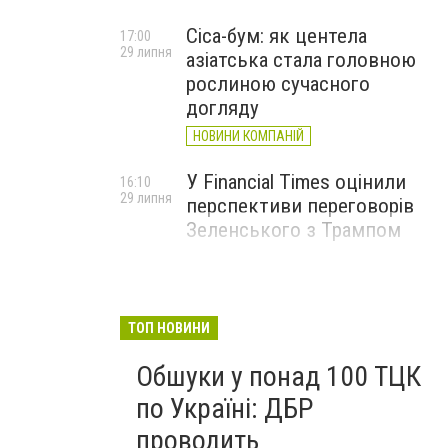
Cica-бум: як центела
17:00
29 липня
азіатська стала головною
рослиною сучасного
догляду
НОВИНИ КОМПАНІЙ
У Financial Times оцінили
16:10
29 липня
перспективи переговорів
Зеленського з Трампом
ТОП НОВИНИ
Обшуки у понад 100 ТЦК
по Україні: ДБР
проводить