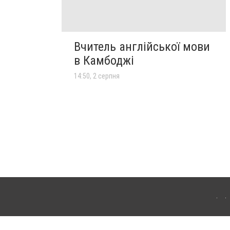
Вчитель англійської мови
в Камбоджі
14:50, 2 серпня
лограда. Для інтернет-видань обов'язкове розміщення прямого, відкритого для