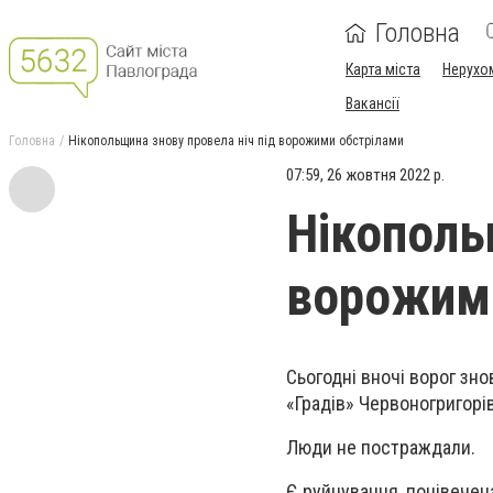
Головна
Карта міста
Нерухо
Вакансії
Головна
Нікопольщина знову провела ніч під ворожими обстрілами
07:59, 26 жовтня 2022 р.
Нікополь
ворожим
Сьогодні вночі ворог зно
«Градів» Червоногригорі
Люди не постраждали.
Є руйнування, понівечен