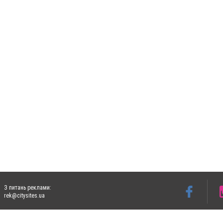
З питань реклами:
rek@citysites.ua
Допускається цитування матеріалів без отримання попередньої згоди 5632.com.ua за