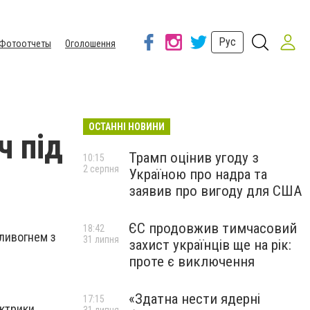
Рус
Фотоотчеты
Оголошення
ОСТАННІ НОВИНИ
ч під
Трамп оцінив угоду з
10:15
2 серпня
Україною про надра та
заявив про вигоду для США
ЄС продовжив тимчасовий
18:42
иливогнем з
31 липня
захист українців ще на рік:
проте є виключення
«Здатна нести ядерні
17:15
ктрики.