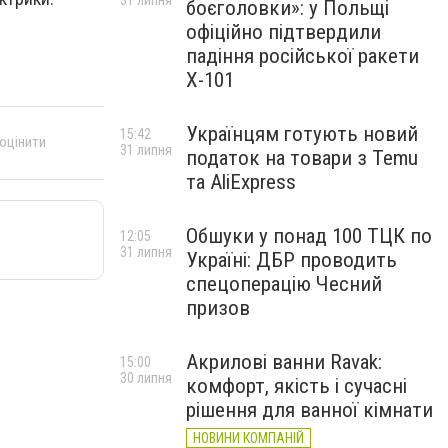
31 липня
боєголовки»: у Польщі
офіційно підтвердили
падіння російської ракети
Х-101
Українцям готують новий
15:42
 оцінити
31 липня
податок на товари з Temu
та AliExpress
Обшуки у понад 100 ТЦК по
12:05
31 липня
Україні: ДБР проводить
спецоперацію Чесний
призов
Акрилові ванни Ravak:
15:00
30 липня
комфорт, якість і сучасні
рішення для ванної кімнати
НОВИНИ КОМПАНІЙ