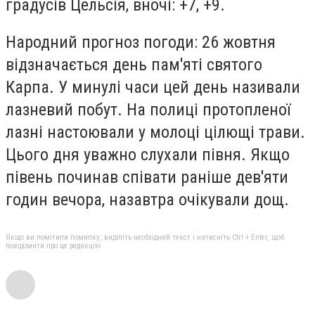
градусів Цельсія, вночі: +7
,
+9.
Народний прогноз погоди: 26 жовтня
відзначається день пам'яті святого
Карпа. У минулі часи цей день називали
лазневий побут. На полиці протопленої
лазні настоювали у молоці цілющі трави.
Цього дня уважно слухали півня. Якщо
півень починав співати раніше дев'яти
годин вечора, назавтра очікували дощ.
Якщо ви помітили помилку, виділіть необхідний текст і натисніть Ctrl + Enter, щоб
повідомити про це редакцію