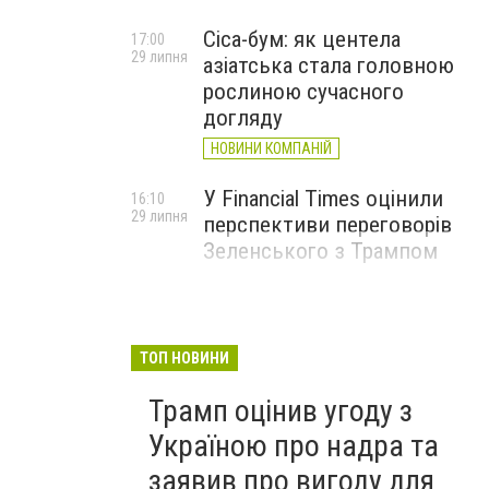
Cica-бум: як центела
17:00
29 липня
азіатська стала головною
рослиною сучасного
догляду
НОВИНИ КОМПАНІЙ
У Financial Times оцінили
16:10
29 липня
перспективи переговорів
Зеленського з Трампом
ТОП НОВИНИ
Трамп оцінив угоду з
Україною про надра та
заявив про вигоду для