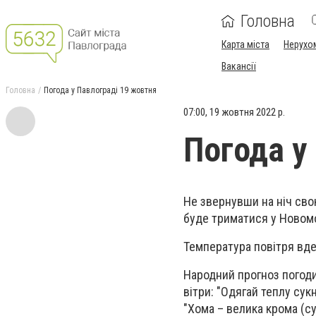
Головна
Карта міста
Нерухо
Вакансії
Головна
Погода у Павлограді 19 жовтня
07:00, 19 жовтня 2022 р.
Погода у
Не звернувши на ніч свою
буде триматися у Новомо
Температура повітря вден
Народний прогноз погоди
вітри: "Одягай теплу су
"Хома – велика крома (су