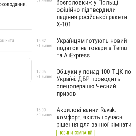
31 липня
боєголовки»: у Польщі
похолодання.
офіційно підтвердили
падіння російської ракети
Х-101
Українцям готують новий
 оцінити
15:42
31 липня
податок на товари з Temu
та AliExpress
Обшуки у понад 100 ТЦК по
12:05
31 липня
Україні: ДБР проводить
спецоперацію Чесний
призов
Акрилові ванни Ravak:
15:00
30 липня
комфорт, якість і сучасні
рішення для ванної кімнати
НОВИНИ КОМПАНІЙ