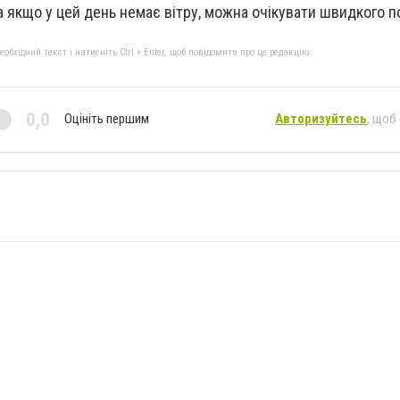
 а якщо у цей день немає вітру, можна очікувати швидкого 
бхідний текст і натисніть Ctrl + Enter, щоб повідомити про це редакцію
0,0
Оцініть першим
Авторизуйтесь
, щоб