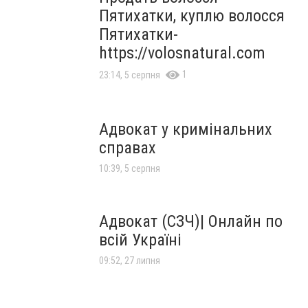
Пятихатки, куплю волосся
Пятихатки-
https://volosnatural.com
1
23:14, 5 серпня
Адвокат у кримінальних
справах
10:39, 5 серпня
Адвокат (СЗЧ)| Онлайн по
всій Україні
09:52, 27 липня