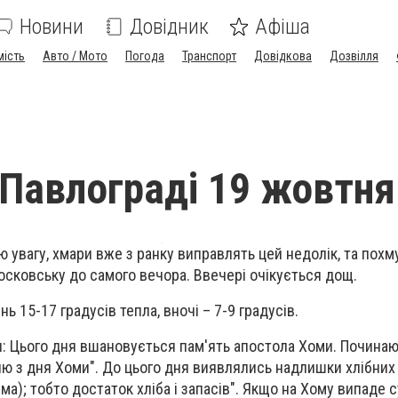
Новини
Довідник
Афіша
мість
Авто / Мото
Погода
Транспорт
Довідкова
Дозвілля
 Павлограді 19 жовтня
 увагу, хмари вже з ранку виправлять цей недолік, та похм
сковську до самого вечора. Ввечері очікується дощ.
ь 15-17 градусів тепла, вночі – 7-9 градусів.
: Цього дня вшановується пам'ять апостола Хоми. Починаю
кню з дня Хоми". До цього дня виявлялись надлишки хлібних
ма); тобто достаток хліба і запасів". Якщо на Хому випаде