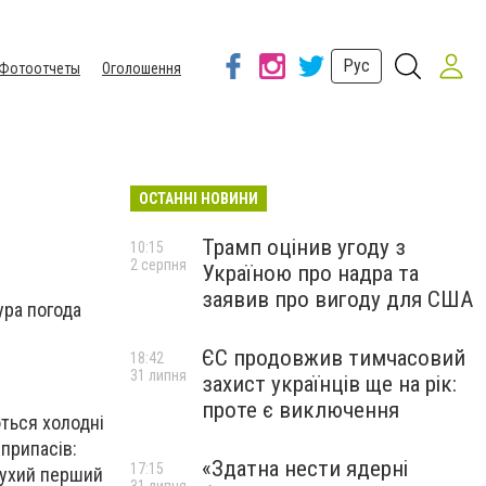
Рус
Фотоотчеты
Оголошення
ОСТАННІ НОВИНИ
Трамп оцінив угоду з
10:15
2 серпня
Україною про надра та
заявив про вигоду для США
ура погода
ЄС продовжив тимчасовий
18:42
31 липня
захист українців ще на рік:
проте є виключення
ться холодні
 припасів:
«Здатна нести ядерні
17:15
 сухий перший