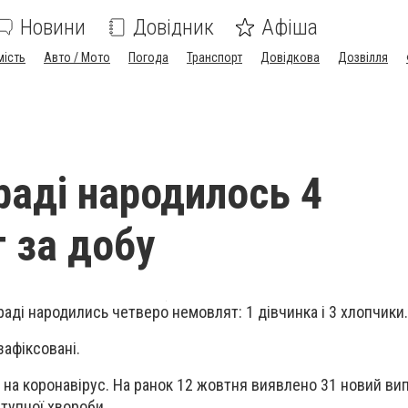
Новини
Довідник
Афіша
мість
Авто / Мото
Погода
Транспорт
Довідкова
Дозвілля
раді народилось 4
 за добу
раді народились четверо немовлят: 1 дівчинка і 3 хлопчики.
зафіксовані.
х на коронавірус. На ранок 12 жовтня виявлено 31 новий ви
тупної хвороби.