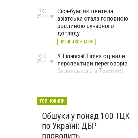
Cica-бум: як центела
17:00
29 липня
азіатська стала головною
рослиною сучасного
догляду
НОВИНИ КОМПАНІЙ
У Financial Times оцінили
16:10
29 липня
перспективи переговорів
Зеленського з Трампом
ТОП НОВИНИ
Обшуки у понад 100 ТЦК
по Україні: ДБР
проводить