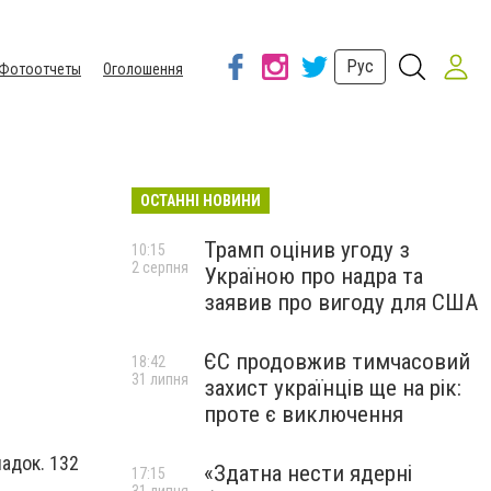
Рус
Фотоотчеты
Оголошення
ОСТАННІ НОВИНИ
Трамп оцінив угоду з
10:15
2 серпня
Україною про надра та
заявив про вигоду для США
ЄС продовжив тимчасовий
18:42
31 липня
захист українців ще на рік:
проте є виключення
падок. 132
«Здатна нести ядерні
17:15