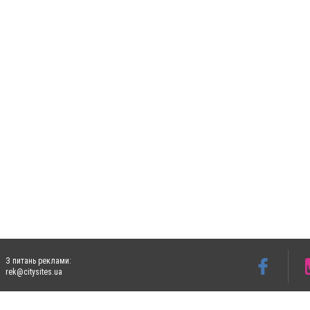
З питань реклами:
rek@citysites.ua
Допускається цитування матеріалів без отримання попередньої згоди 5632.com.ua за