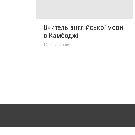
Вчитель англійської мови
в Камбоджі
14:50, 2 серпня
лограда. Для інтернет-видань обов'язкове розміщення прямого, відкритого для