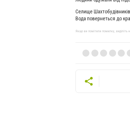
Селище Шахтобудівників 
Вода повернеться до кр
Якщо ви помітили помилку, виділіть нео