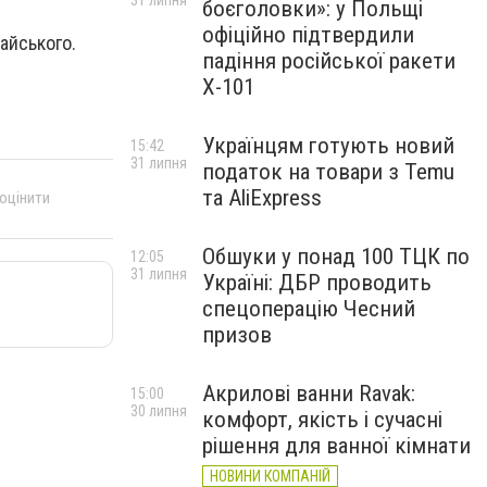
31 липня
боєголовки»: у Польщі
офіційно підтвердили
айського.
падіння російської ракети
Х-101
Українцям готують новий
15:42
31 липня
податок на товари з Temu
та AliExpress
 оцінити
Обшуки у понад 100 ТЦК по
12:05
31 липня
Україні: ДБР проводить
спецоперацію Чесний
призов
Акрилові ванни Ravak:
15:00
30 липня
комфорт, якість і сучасні
рішення для ванної кімнати
НОВИНИ КОМПАНІЙ