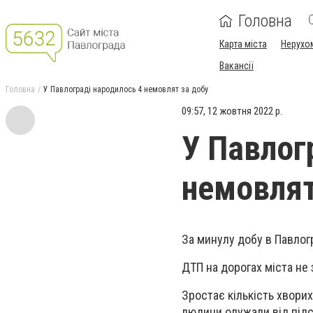
Головна
Карта міста
Нерухо
Вакансії
Головна
У Павлограді народилось 4 немовлят за добу
09:57, 12 жовтня 2022 р.
У Павлог
немовлят
За минулу добу в Павлог
ДТП на дорогах міста не 
Зростає кількість хвори
людини одужали від підс