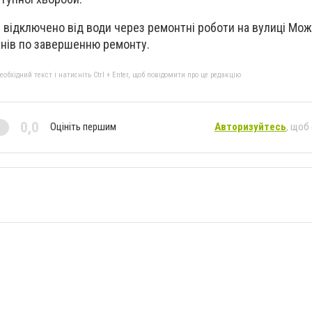
відключено від води через ремонтні роботи на вулиці Мож
анів по завершенню ремонту.
бхідний текст і натисніть Ctrl + Enter, щоб повідомити про це редакцію
0,0
Оцініть першим
Авторизуйтесь
, щоб