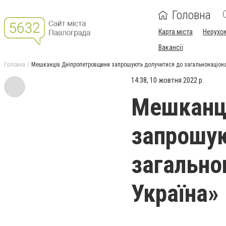
Головна
Карта міста
Нерухо
Вакансії
Головна
Мешканців Дніпропетровщини запрошують долучитися до загальнонаціонал
14:38, 10 жовтня 2022 р.
Мешканц
запрошую
загально
Україна»