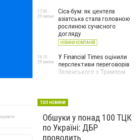
Cica-бум: як центела
17:00
29 липня
азіатська стала головною
рослиною сучасного
догляду
НОВИНИ КОМПАНІЙ
У Financial Times оцінили
16:10
29 липня
перспективи переговорів
Зеленського з Трампом
ТОП НОВИНИ
Обшуки у понад 100 ТЦК
 оцінити
по Україні: ДБР
проводить