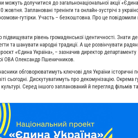
 можуть долучитися до загальнонаціональної акції «Єдина 
0 жовтня. Заплановані тренінги та онлайн-зустрічі з украї
 розмови-гутірки. Участь – безкоштовна. Про це повідомили 
но підвищувати рівень громадянської ідентичності. Знати д
егти та шанувати народні традиції. А ще розвінчувати радян
проєкт «Єдина Україна», – зазначив директор департаменту 
ої ОВА Олександр Пшеничников.
часники обговорюватимуть ключові для України історичні по
іті сьогодні. Дискутуватимуть про декомунізацію. Окрема г
 культурі. Серед іншого запланований й перегляд фільмів т