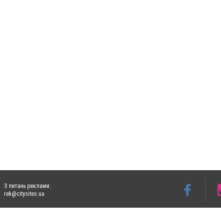
З питань реклами:
rek@citysites.ua
Допускається цитування матеріалів без отримання попередньої згоди 5632.com.ua за