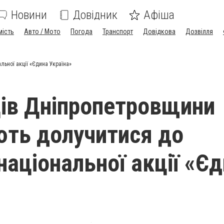
Новини
Довідник
Афіша
мість
Авто / Мото
Погода
Транспорт
Довідкова
Дозвілля
ьної акції «Єдина Україна»
ів Дніпропетровщини
ть долучитися до
національної акції «Є