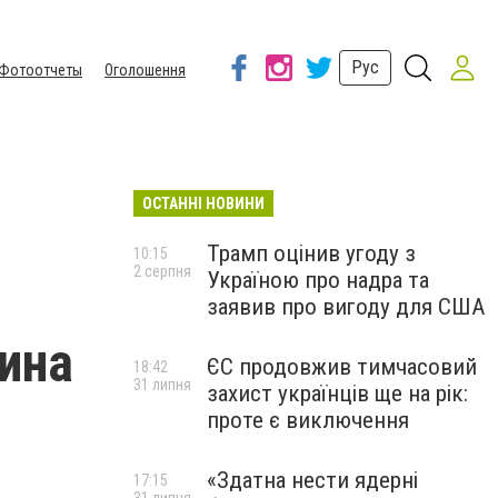
Рус
Фотоотчеты
Оголошення
ОСТАННІ НОВИНИ
Трамп оцінив угоду з
10:15
2 серпня
Україною про надра та
заявив про вигоду для США
дина
ЄС продовжив тимчасовий
18:42
31 липня
захист українців ще на рік:
проте є виключення
«Здатна нести ядерні
17:15