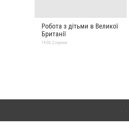
Робота з дітьми в Великої
Британії
14:50, 2 серпня
лограда. Для інтернет-видань обов'язкове розміщення прямого, відкритого для