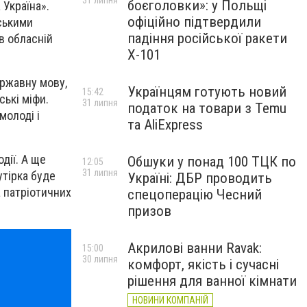
31 липня
боєголовки»: у Польщі
Україна».
офіційно підтвердили
нськими
падіння російської ракети
в обласній
Х-101
ержавну мову,
Українцям готують новий
15:42
ські міфи.
31 липня
податок на товари з Temu
молоді і
та AliExpress
дії. А ще
Обшуки у понад 100 ТЦК по
12:05
31 липня
утірка буде
Україні: ДБР проводить
а патріотичних
спецоперацію Чесний
призов
Акрилові ванни Ravak:
15:00
30 липня
комфорт, якість і сучасні
рішення для ванної кімнати
НОВИНИ КОМПАНІЙ