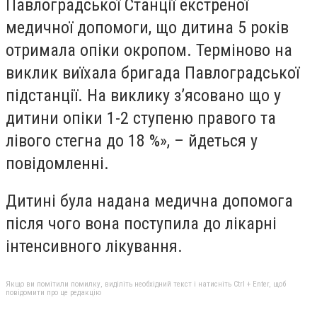
Павлоградської Станції екстреної
медичної допомоги, що дитина 5 років
отримала опіки окропом. Терміново на
виклик виїхала бригада Павлоградської
підстанції. На виклику з’ясовано що у
дитини опіки 1-2 ступеню правого та
лівого стегна до 18 %», – йдеться у
повідомленні.
Дитині була надана медична допомога
після чого вона поступила до лікарні
інтенсивного лікування.
Якщо ви помітили помилку, виділіть необхідний текст і натисніть Ctrl + Enter, щоб
повідомити про це редакцію