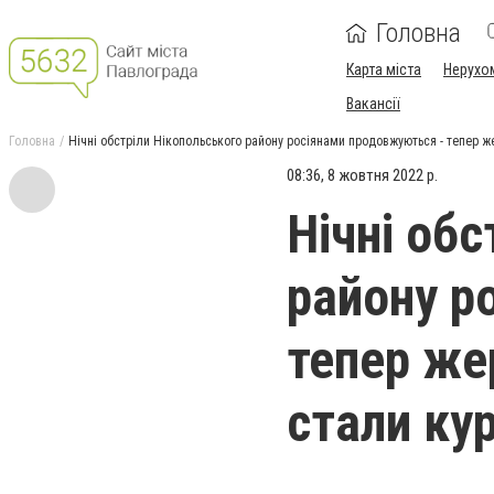
Головна
Карта міста
Нерухо
Вакансії
Головна
Нічні обстріли Нікопольського району росіянами продовжуються - тепер ж
08:36, 8 жовтня 2022 р.
Нічні об
району р
тепер же
стали кур