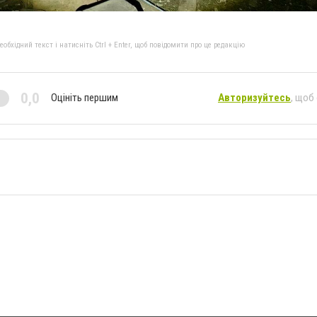
бхідний текст і натисніть Ctrl + Enter, щоб повідомити про це редакцію
0,0
Оцініть першим
Авторизуйтесь
, щоб