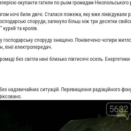
илерією окупанти гатили по рьом громадам Нікопольського 
гом ночі били двічі. Сталася пожежа, яку вже ліквідували 
осподарські споруди, загинуло більш ніж три десятки свійс
" курей та кролів.
ну господарську споруду знищено. Понівечено чотири житло
ін, лінії електропередач.
ромаді без світла нині близько півтисячі осель. Енергетики
 без надзвичайних ситуацій. Перевищення радіаційного фон
фіксовано.