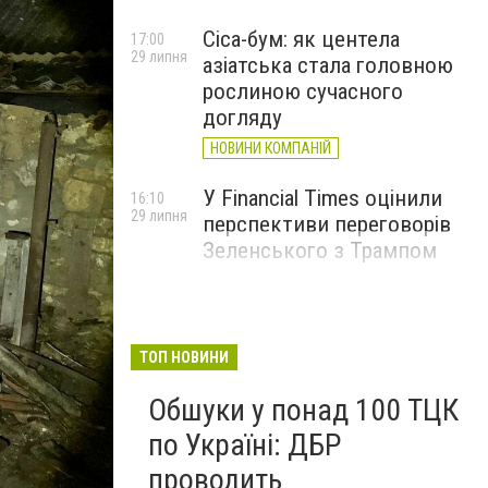
Cica-бум: як центела
17:00
29 липня
азіатська стала головною
рослиною сучасного
догляду
НОВИНИ КОМПАНІЙ
У Financial Times оцінили
16:10
29 липня
перспективи переговорів
Зеленського з Трампом
ТОП НОВИНИ
Обшуки у понад 100 ТЦК
по Україні: ДБР
проводить