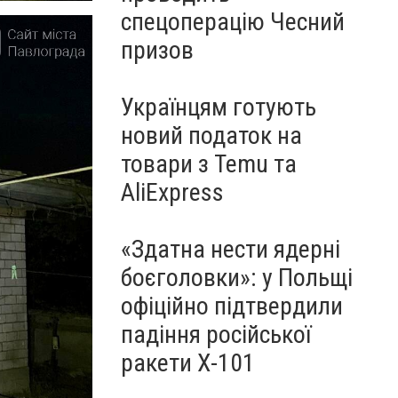
спецоперацію Чесний
призов
Українцям готують
новий податок на
товари з Temu та
AliExpress
«Здатна нести ядерні
боєголовки»: у Польщі
офіційно підтвердили
падіння російської
ракети Х-101