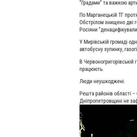
"Градами" та важкою арт
По Марганецькій ТГ протя
Обстрілом знищено дві г
Росіяни "денацифікували
У Мирівській громаді од
автобусну зупинку, газог
В Червоногригорівській г
працюють.
Люди неушкоджені.
Решта районів області –
Дніпропетровщині не за