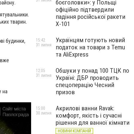
31 липня
боєголовки»: у Польщі
району.
офіційно підтвердили
рятувальники.
падіння російської ракети
ьких тварин.
Х-101
Українцям готують новий
15:42
ві будинки,
31 липня
податок на товари з Temu
та AliExpress
 вже
Обшуки у понад 100 ТЦК по
12:05
31 липня
Україні: ДБР проводить
спецоперацію Чесний
у на
призов
Акрилові ванни Ravak:
15:00
30 липня
комфорт, якість і сучасні
рішення для ванної кімнати
НОВИНИ КОМПАНІЙ