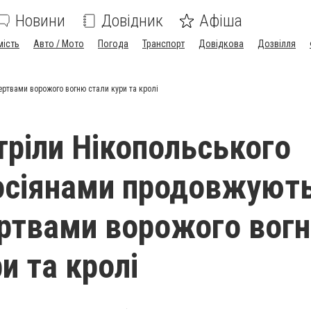
Новини
Довідник
Афіша
мість
Авто / Мото
Погода
Транспорт
Довідкова
Дозвілля
ертвами ворожого вогню стали кури та кролі
стріли Нікопольського
осіянами продовжують
ртвами ворожого вог
и та кролі