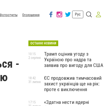
Рус
Фотоотчеты
Оголошення
ОСТАННІ НОВИНИ
Трамп оцінив угоду з
10:15
2 серпня
Україною про надра та
ся -
заявив про вигоду для США
ню
ЄС продовжив тимчасовий
18:42
31 липня
захист українців ще на рік:
проте є виключення
«Здатна нести ядерні
17:15