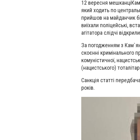
12 вересня мешканці
Кам
який ходить по централь
прийшов на майданчик біл
виїхали поліцейські, вст
агітатора слідчі відкри
За погодженням з Кам`я
скоєнні кримінального п
комуністичної, нацистськ
(нацистського) тоталіта
Санкція статті передбач
років.