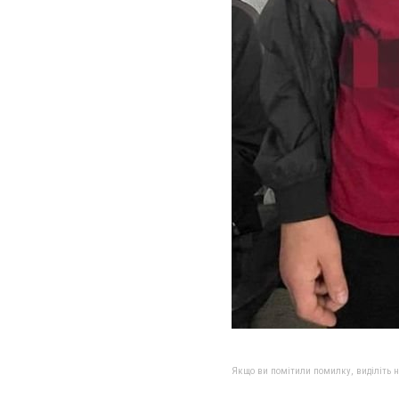
Якщо ви помітили помилку, виділіть нео