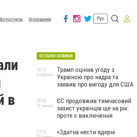
Рус
Фотоотчеты
Оголошення
ОСТАННІ НОВИНИ
али
Трамп оцінив угоду з
10:15
2 серпня
Україною про надра та
я
заявив про вигоду для США
й в
ЄС продовжив тимчасовий
18:42
31 липня
захист українців ще на рік:
проте є виключення
«Здатна нести ядерні
17:15