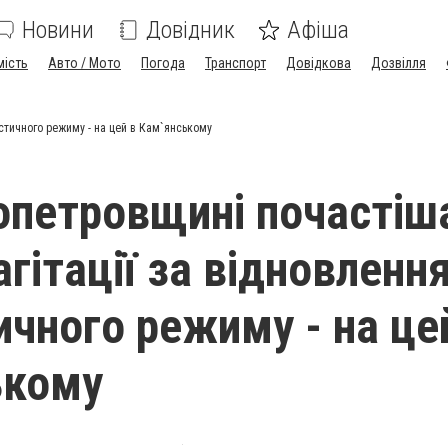
Новини
Довідник
Афіша
мість
Авто / Мото
Погода
Транспорт
Довідкова
Дозвілля
стичного режиму - на цей в Кам`янському
опетровщині почастіш
гітації за відновленн
ичного режиму - на це
ькому