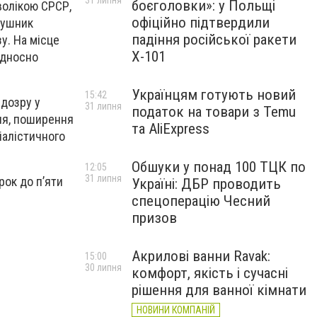
31 липня
боєголовки»: у Польщі
волікою СРСР,
офіційно підтвердили
рушник
падіння російської ракети
у. На місце
Х-101
Відносно
Українцям готують новий
15:42
дозру у
31 липня
податок на товари з Temu
ння, поширення
та AliExpress
іалістичного
Обшуки у понад 100 ТЦК по
12:05
31 липня
рок до п’яти
Україні: ДБР проводить
спецоперацію Чесний
призов
Акрилові ванни Ravak:
15:00
30 липня
комфорт, якість і сучасні
рішення для ванної кімнати
НОВИНИ КОМПАНІЙ