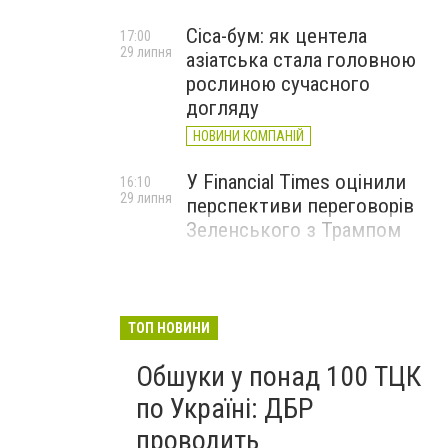
Cica-бум: як центела
17:00
29 липня
азіатська стала головною
рослиною сучасного
догляду
НОВИНИ КОМПАНІЙ
У Financial Times оцінили
16:10
29 липня
перспективи переговорів
Зеленського з Трампом
ТОП НОВИНИ
Обшуки у понад 100 ТЦК
по Україні: ДБР
проводить