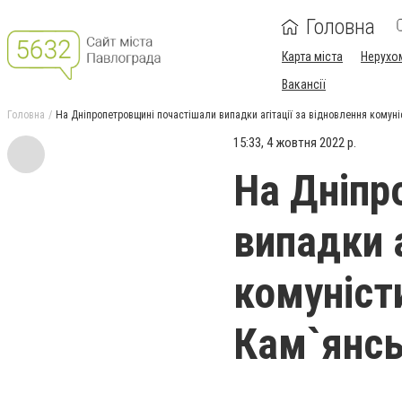
Головна
Карта міста
Нерухо
Вакансії
Головна
На Дніпропетровщині почастішали випадки агітації за відновлення комуні
15:33, 4 жовтня 2022 р.
На Дніпр
випадки а
комуніст
Кам`янс