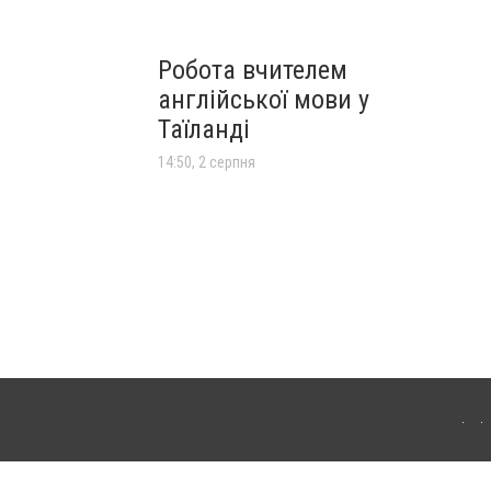
Робота вчителем
англійської мови у
Таїланді
14:50, 2 серпня
лограда. Для інтернет-видань обов'язкове розміщення прямого, відкритого для