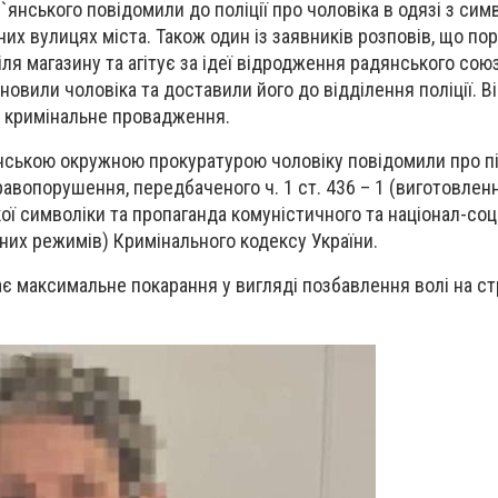
`янського
повідомили до поліції про чоловіка в одязі з сим
них вулицях міста. Також один із заявників розповів, що по
я магазину та агітує за ідеї відродження радянського союз
ановили чоловіка та доставили його до відділення поліції. 
ли кримінальне провадження.
нською окружною прокуратурою чоловіку повідомили про пі
равопорушення, передбаченого ч. 1 ст. 436 – 1 (виготовле
ої символіки та пропаганда комуністичного та націонал-соц
рних режимів) Кримінального кодексу України.
ає максимальне покарання у вигляді позбавлення волі на ст