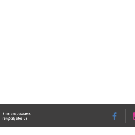
З питань реклами:
rek@citysites.ua
Допускається цитування матеріалів без отримання попередньої згоди 5632.com.ua за