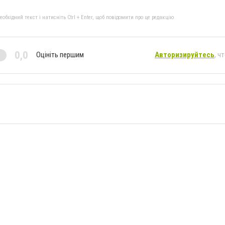
бхідний текст і натисніть Ctrl + Enter, щоб повідомити про це редакцію
0,0
Оцініть першим
Авторизируйтесь
, ч