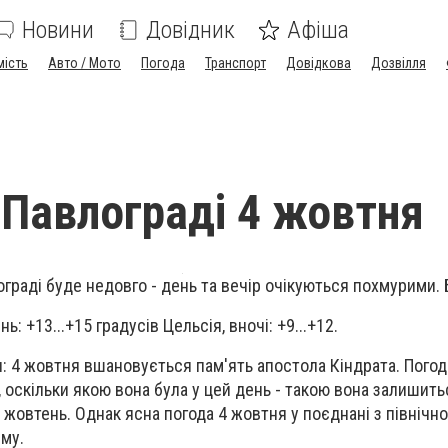
Новини
Довідник
Афіша
мість
Авто / Мото
Погода
Транспорт
Довідкова
Дозвілля
 Павлограді 4 жовтня
граді буде недовго - день та вечір очікуються похмурими. 
: +13...+15 градусів Цельсія, вночі: +9...+12.
: 4 жовтня вшановується пам'ять апостола Кіндрата. Погод
оскільки якою вона була у цей день - такою вона залишитьс
 жовтень. Однак ясна погода 4 жовтня у поєднані з північн
иму.