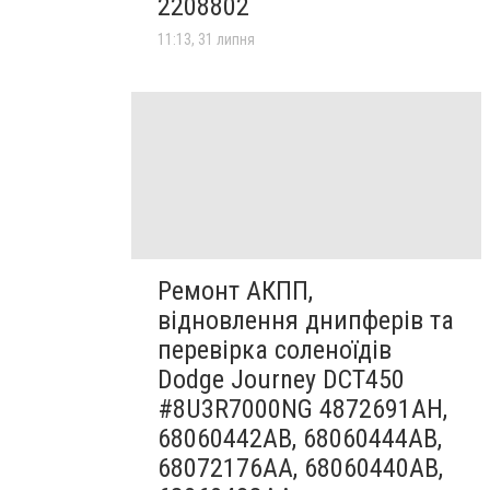
2208802
11:13, 31 липня
Ремонт АКПП,
відновлення днипферів та
перевірка соленоїдів
Dodge Journey DCT450
#8U3R7000NG 4872691AH,
68060442AB, 68060444AB,
68072176AA, 68060440AB,