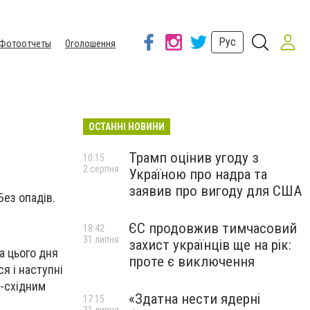
Рус
Фотоотчеты
Оголошення
ОСТАННІ НОВИНИ
Трамп оцінив угоду з
10:15
2 серпня
Україною про надра та
заявив про вигоду для США
Без опадів.
ЄС продовжив тимчасовий
18:42
31 липня
захист українців ще на рік:
а цього дня
проте є виключення
я і наступні
о-східним
«Здатна нести ядерні
17:15