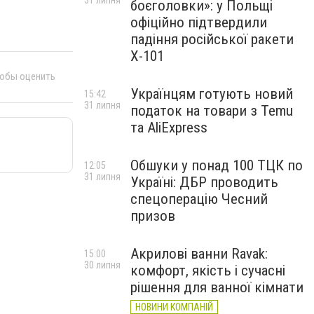
31 липня
боєголовки»: у Польщі
офіційно підтвердили
падіння російської ракети
Х-101
тобы оценить
Українцям готують новий
15:42
31 липня
податок на товари з Temu
та AliExpress
Обшуки у понад 100 ТЦК по
12:05
31 липня
Україні: ДБР проводить
спецоперацію Чесний
призов
Акрилові ванни Ravak:
15:00
30 липня
комфорт, якість і сучасні
рішення для ванної кімнати
НОВИНИ КОМПАНІЙ