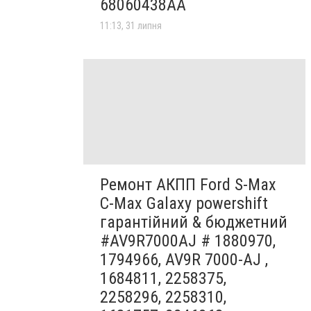
68060438AA
11:13, 31 липня
Ремонт АКПП Ford S-Max
C-Max Galaxy powershift
гарантійний & бюджетний
#AV9R7000AJ # 1880970,
1794966, AV9R 7000-AJ ,
1684811, 2258375,
2258296, 2258310,