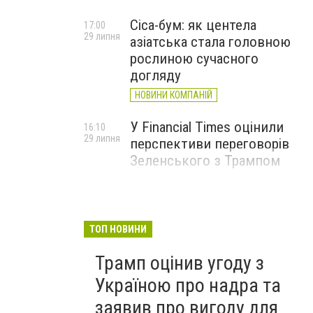
Cica-бум: як центела
17:00
29 липня
азіатська стала головною
рослиною сучасного
догляду
НОВИНИ КОМПАНІЙ
У Financial Times оцінили
16:10
29 липня
перспективи переговорів
Зеленського з Трампом
ТОП НОВИНИ
Трамп оцінив угоду з
Україною про надра та
заявив про вигоду для