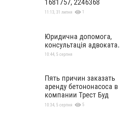
1681757, 2246368
1
11:13, 31 липня
Юридична допомога,
консультація адвоката.
10:44, 5 серпня
Пять причин заказать
аренду бетононасоса в
компании Трест Буд
5
10:34, 5 серпня