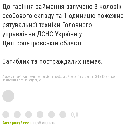
До гасіння займання залучено 8 чоловік
особового складу та 1 одиницю пожежно-
рятувальної техніки Головного
управління ДСНС України у
Дніпропетровській області.
Загиблих та постраждалих немає.
Якщо ви помітили помилку, виділіть необхідний текст і натисніть Ctrl + Enter, щоб
повідомити про це редакцію
0,0
Авторизуйтесь
, щоб оцінити