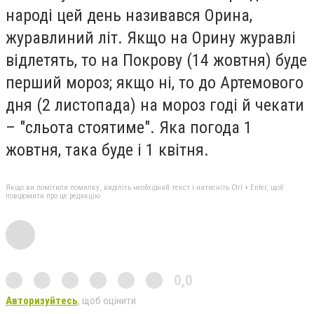
народі цей день називався Орина,
журавлиний літ. Якщо на Орину журавлі
відлетять, то на Покрову (14 жовтня) буде
перший мороз; якщо ні, то до Артемового
дня (2 листопада) на мороз годі й чекати
– "сльота стоятиме". Яка погода 1
жовтня, така буде і 1 квітня.
Якщо ви помітили помилку, виділіть необхідний текст і натисніть Ctrl + Enter, щоб
повідомити про це редакцію
0,0
Авторизуйтесь
, щоб оцінити