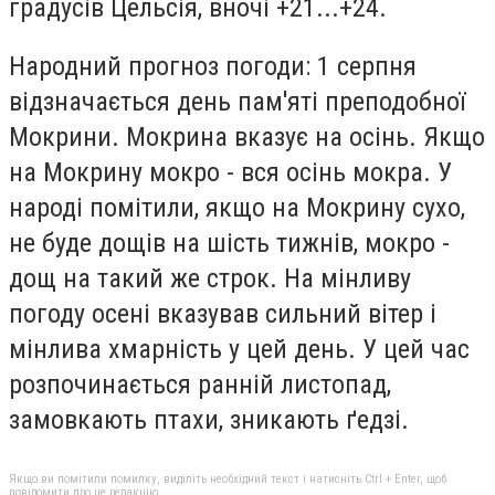
градусів Цельсія, вночі +21...+24.
Народний прогноз погоди: 1 серпня
відзначається день пам'яті преподобної
Мокрини. Мокрина вказує на осінь. Якщо
на Мокрину мокро - вся осінь мокра. У
народі помітили, якщо на Мокрину сухо,
не буде дощів на шість тижнів, мокро -
дощ на такий же строк. На мінливу
погоду осені вказував сильний вітер і
мінлива хмарність у цей день. У цей час
розпочинається ранній листопад,
замовкають птахи, зникають ґедзі.
Якщо ви помітили помилку, виділіть необхідний текст і натисніть Ctrl + Enter, щоб
повідомити про це редакцію