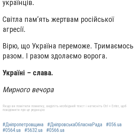
українців.
Світла пам‘ять жертвам російської
агресії.
Вірю, що Україна переможе. Тримаємось
разом. І разом здолаємо ворога.
Україні – слава.
Мирного вечора
Якщо ви помітили помилку, виділіть необхідний текст і натисніть Ctrl + Enter, щоб
повідомити про це редакцію
#Дніпропетровщина
#ДніпровськаОбласнаРада
#056.ua
#0564.ua
#5632.ua
#0566.ua