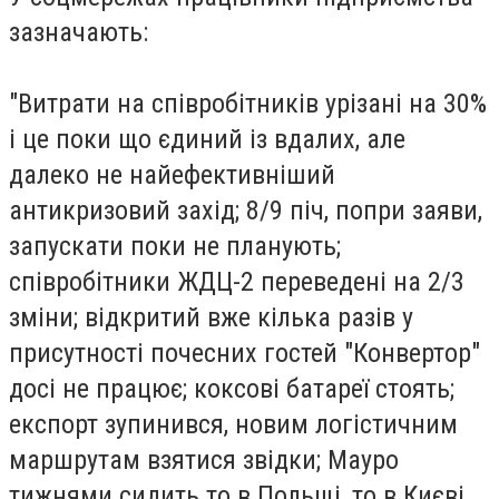
зазначають:
"Витрати на співробітників урізані на 30%
і це поки що єдиний із вдалих, але
далеко не найефективніший
антикризовий захід; 8/9 піч, попри заяви,
запускати поки не планують;
співробітники ЖДЦ-2 переведені на 2/3
зміни; відкритий вже кілька разів у
присутності почесних гостей "Конвертор"
досі не працює; коксові батареї стоять;
експорт зупинився, новим логістичним
маршрутам взятися звідки; Мауро
тижнями сидить то в Польщі, то в Києві