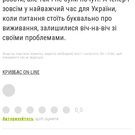
зовсім у найважчий час для України,
коли питання стоїть буквально про
виживання, залишилися віч-на-віч зі
своїми проблемами.
Якщо ви помітили помилку, виділіть необхідний текст і натисніть Ctrl + Enter, щоб
повідомити про це редакцію
КРИВБАС ON-LINE
0,0
Авторизуйтесь
, щоб оцінити