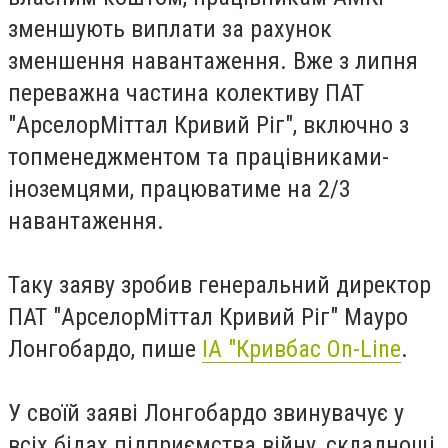
зменшують виплати за рахунок
зменшення навантаження. Вже з липня
переважна частина колективу ПАТ
"АрселорМіттал Кривий Ріг", включно з
топменеджментом та працівниками-
іноземцями, працюватиме на 2/3
навантаження.
Таку заяву зробив генеральний директор
ПАТ "АрселорМіттал Кривий Ріг" Мауро
Лонгобардо, пише
ІА "Кривбас On-Line
.
У своїй заяві Лонгобардо звинувачує у
всіх бідах підприємства війну, складнощі