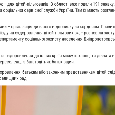
 – для дітей-пільговиків. В області вже подали 191 заявку
 соціальної сервісної служби України. Там їх мають розгля
жави – організація дитячого відпочинку за кордоном. Прави
їзду на оздоровлення дітей-пільговиків», – розповіла заст
епартаменту соціальної захисту населення Дніпропетровсь
та оздоровлення до інших країн можуть хлопці та дівчата ві
переселенці, з багатодітних батьківщин.
оровлення, батькам або законним представникам дітей слі
 селищних рад.