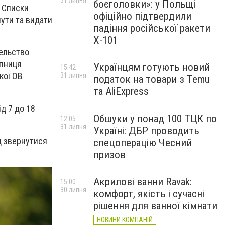
31 липня
боєголовки»: у Польщі
. Списки
офіційно підтвердили
нути та видати
падіння російської ракети
Х-101
тельство
упниця
Українцям готують новий
15:42
кої ОВ
31 липня
податок на товари з Temu
та AliExpress
д 7 до 18
Обшуки у понад 100 ТЦК по
12:05
31 липня
Україні: ДБР проводить
д звернутися
спецоперацію Чесний
призов
Акрилові ванни Ravak:
15:00
30 липня
комфорт, якість і сучасні
рішення для ванної кімнати
НОВИНИ КОМПАНІЙ