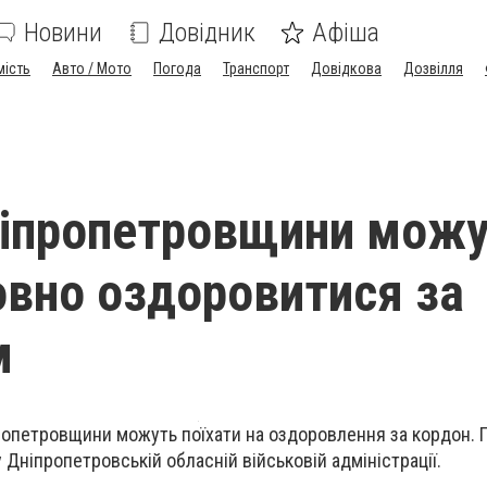
Новини
Довідник
Афіша
мість
Авто / Мото
Погода
Транспорт
Довідкова
Дозвілля
ніпропетровщини мож
вно оздоровитися за
м
пропетровщини можуть поїхати на оздоровлення за кордон. 
у Дніпропетровській обласній військовій адміністрації.