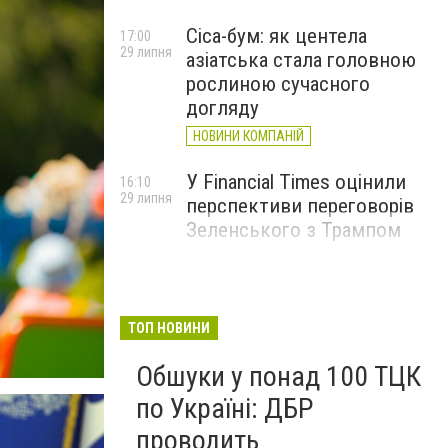
Cica-бум: як центела
17:00
29 липня
азіатська стала головною
рослиною сучасного
догляду
НОВИНИ КОМПАНІЙ
У Financial Times оцінили
16:10
29 липня
перспективи переговорів
Зеленського з Трампом
ТОП НОВИНИ
Обшуки у понад 100 ТЦК
по Україні: ДБР
проводить