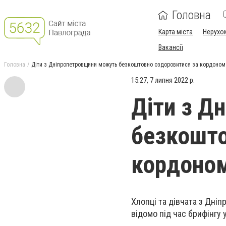
Головна
Карта міста
Нерухо
Вакансії
Головна
Діти з Дніпропетровщини можуть безкоштовно оздоровитися за кордоном
15:27, 7 липня 2022 р.
Діти з Д
безкошто
кордоно
Хлопці та дівчата з Дні
відомо під час брифінгу 