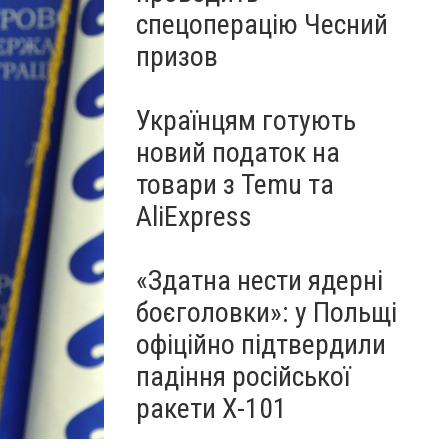
спецоперацію Чесний
призов
Українцям готують
новий податок на
товари з Temu та
AliExpress
«Здатна нести ядерні
боєголовки»: у Польщі
офіційно підтвердили
падіння російської
ракети Х-101