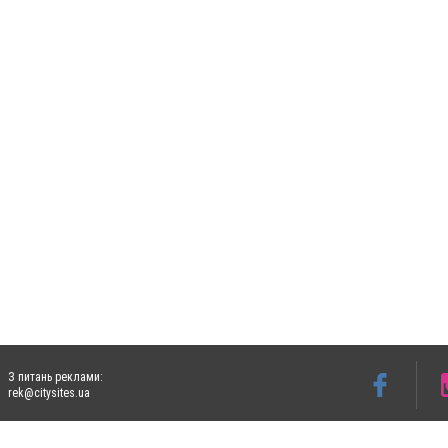
З питань реклами:
rek@citysites.ua
Допускається цитування матеріалів без отримання попередньої згоди 5632.com.ua за