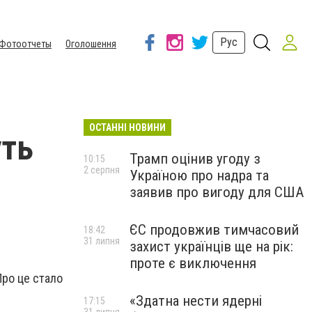
Рус
Фотоотчеты
Оголошення
ОСТАННІ НОВИНИ
уть
Трамп оцінив угоду з
10:15
2 серпня
Україною про надра та
заявив про вигоду для США
ЄС продовжив тимчасовий
18:42
31 липня
захист українців ще на рік:
проте є виключення
Про це стало
«Здатна нести ядерні
17:15