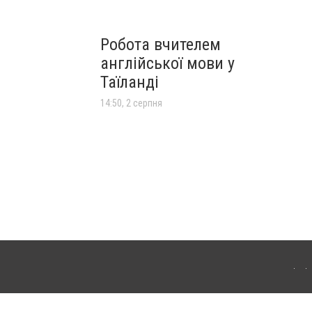
Робота вчителем
англійської мови у
Таїланді
14:50, 2 серпня
лограда. Для інтернет-видань обов'язкове розміщення прямого, відкритого для