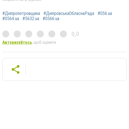
#Дніпропетровщина
#ДніпровськаОбласнаРада
#056.ua
#0564.ua
#5632.ua
#0566.ua
0,0
Авторизуйтесь
, щоб оцінити