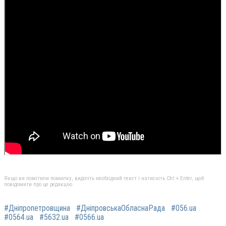
Якщо ви помітили помилку, виділіть необхідний текст і натисніть Ctrl + Enter, щоб
повідомити про це редакцію
#Дніпропетровщина
#ДніпровськаОбласнаРада
#056.ua
#0564.ua
#5632.ua
#0566.ua