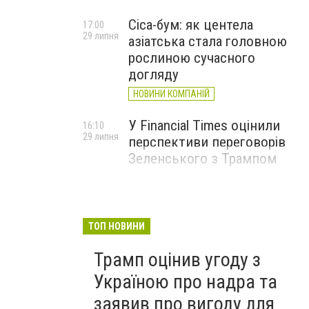
Cica-бум: як центела
17:00
29 липня
азіатська стала головною
рослиною сучасного
догляду
НОВИНИ КОМПАНІЙ
У Financial Times оцінили
16:10
29 липня
перспективи переговорів
Зеленського з Трампом
ТОП НОВИНИ
Трамп оцінив угоду з
Україною про надра та
заявив про вигоду для