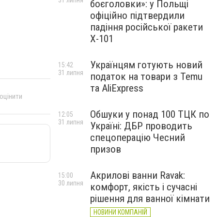
31 липня
боєголовки»: у Польщі
офіційно підтвердили
падіння російської ракети
Х-101
Українцям готують новий
15:42
31 липня
податок на товари з Temu
та AliExpress
 оцінити
Обшуки у понад 100 ТЦК по
12:05
31 липня
Україні: ДБР проводить
спецоперацію Чесний
призов
Акрилові ванни Ravak:
15:00
30 липня
комфорт, якість і сучасні
рішення для ванної кімнати
НОВИНИ КОМПАНІЙ