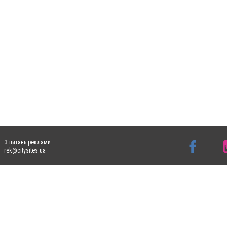
З питань реклами:
rek@citysites.ua
Допускається цитування матеріалів без отримання попередньої згоди 5632.com.ua за
пошукових систем гіперпосилання на цитовані статті не нижче другого абзацу в тек
Матеріали з плашками "Новини компаній", "Промо", "Партнерський матеріал", "Партнер
Реклама на сайті
Ф