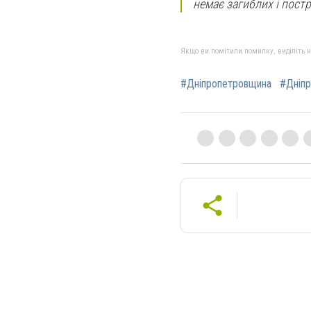
немає загиблих і пост
Якщо ви помітили помилку, виділіть нео
#Дніпропетровщина
#Дніп