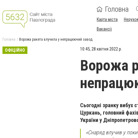
Головна
Карта міста
Нерухо
Вакансії
Головна
Ворожа ракета влучила у непрацюючий завод.
10:45, 28 квітня 2022 р.
ОФІЦІЙНО
Ворожа р
непрацюю
Сьогодні зранку вибух 
Цуркань, головний фахів
України у Дніпропетровс
«Снаряд влучив у покин