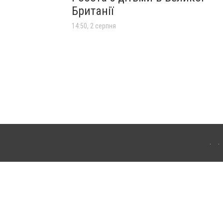
Британії
14:50, 2 серпня
лограда. Для інтернет-видань обов'язкове розміщення прямого, відкритого для
лама" публікуються на правах реклами.
ості
Правила сайту