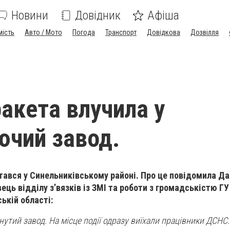
Новини
Довідник
Афіша
мість
Авто / Мото
Погода
Транспорт
Довідкова
Дозвілля
акета влучила у
чий завод.
стався у Синельниківському районі. Про це повідомила Д
ець відділу з’вязків із ЗМІ та роботи з громадськістю Г
ькій області:
утий завод. На місце події одразу виїхали працівники ДСНС.