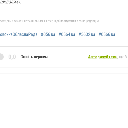
раждалих».
бхідний текст і натисніть Ctrl + Enter, щоб повідомити про це редакцію
ровськаОбласнаРада
#056.ua
#0564.ua
#5632.ua
#0566.ua
0,0
Оцініть першим
Авторизуйтесь
, щоб