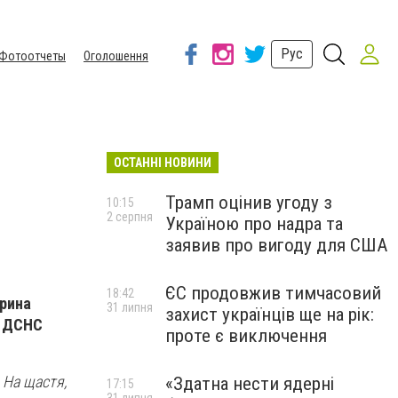
Рус
Фотоотчеты
Оголошення
ОСТАННІ НОВИНИ
Трамп оцінив угоду з
10:15
2 серпня
Україною про надра та
заявив про вигоду для США
ЄС продовжив тимчасовий
18:42
арина
31 липня
захист українців ще на рік:
У ДСНС
проте є виключення
 На щастя,
«Здатна нести ядерні
17:15