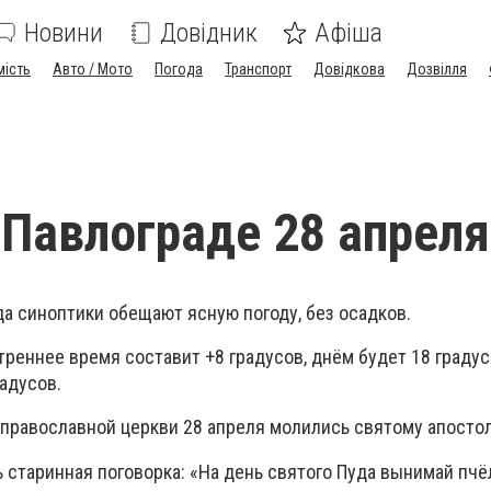
Новини
Довідник
Афіша
мість
Авто / Мото
Погода
Транспорт
Довідкова
Дозвілля
 Павлограде 28 апреля
а синоптики обещают ясную погоду, без осадков.
треннее время составит +8 градусов, днём будет 18 градус
адусов.
 православной церкви 28 апреля молились святому апостол
 старинная поговорка: «На день святого Пуда вынимай пчё