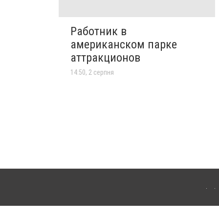
Работник в
американском парке
аттракционов
14:50, 2 серпня
лограда. Для інтернет-видань обов'язкове розміщення прямого, відкритого для