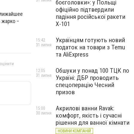
31 липня
боєголовки»: у Польщі
офіційно підтвердили
 ближайшее
падіння російської ракети
 жарко –
Х-101
Українцям готують новий
15:42
31 липня
податок на товари з Temu
та AliExpress
 оцінити
Обшуки у понад 100 ТЦК по
12:05
31 липня
Україні: ДБР проводить
спецоперацію Чесний
призов
Акрилові ванни Ravak:
15:00
30 липня
комфорт, якість і сучасні
рішення для ванної кімнати
НОВИНИ КОМПАНІЙ