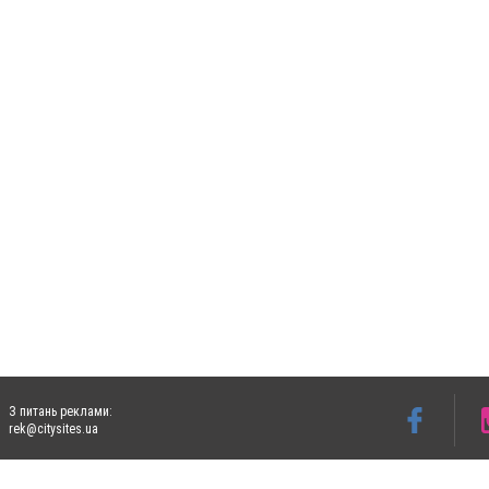
З питань реклами:
rek@citysites.ua
Допускається цитування матеріалів без отримання попередньої згоди 5632.com.ua за