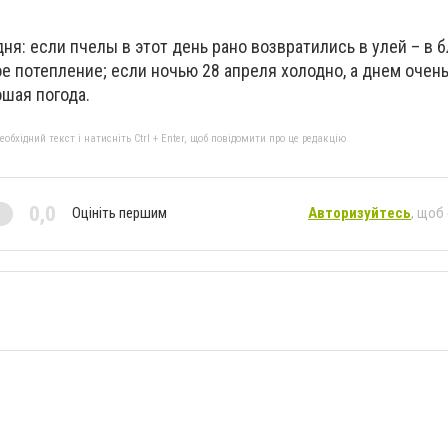
ня: если пчелы в этот день рано возвратились в улей – в
 потепление; если ночью 28 апреля холодно, а днем очень
ошая погода.
бхідний текст і натисніть Ctrl + Enter, щоб повідомити про це редакцію
0,0
Оцініть першим
Авторизуйтесь
, щоб