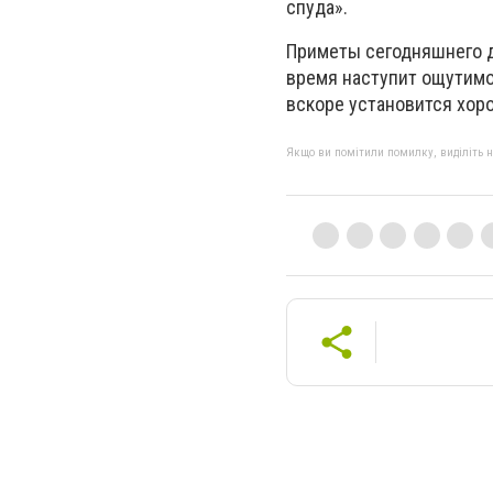
спуда».
Приметы сегодняшнего д
время наступит ощутимое
вскоре установится хор
Якщо ви помітили помилку, виділіть нео