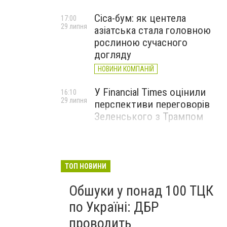
Cica-бум: як центела
17:00
29 липня
азіатська стала головною
рослиною сучасного
догляду
НОВИНИ КОМПАНІЙ
У Financial Times оцінили
16:10
29 липня
перспективи переговорів
Зеленського з Трампом
ТОП НОВИНИ
Обшуки у понад 100 ТЦК
по Україні: ДБР
проводить