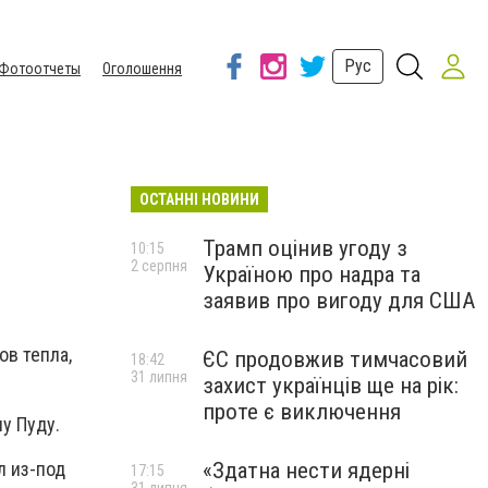
Рус
Фотоотчеты
Оголошення
ОСТАННІ НОВИНИ
Трамп оцінив угоду з
10:15
2 серпня
Україною про надра та
заявив про вигоду для США
ов тепла,
ЄС продовжив тимчасовий
18:42
31 липня
захист українців ще на рік:
проте є виключення
у Пуду.
л из-под
«Здатна нести ядерні
17:15