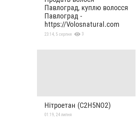
Павлоград, куплю волосся
Павлоград -
https://Volosnatural.com
3
23:14, 5 серпня
Нітроетан (C2H5NO2)
01:19, 24 липня