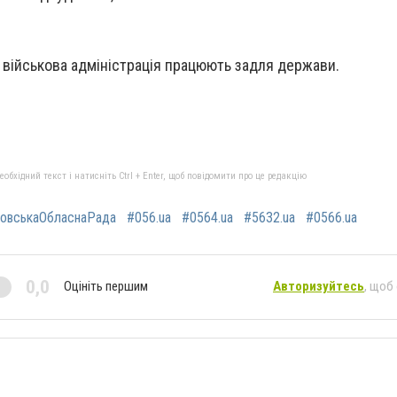
 військова адміністрація працюють задля держави.
бхідний текст і натисніть Ctrl + Enter, щоб повідомити про це редакцію
ровськаОбласнаРада
#056.ua
#0564.ua
#5632.ua
#0566.ua
0,0
Оцініть першим
Авторизуйтесь
, щоб