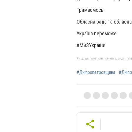
Тримаємось.
Обласна рада та обласна
Україна переможе.
#МиЗУкраїни
Якщо ви помітили помилку, виділіть нео
#Дніпропетровщина
#Дніп