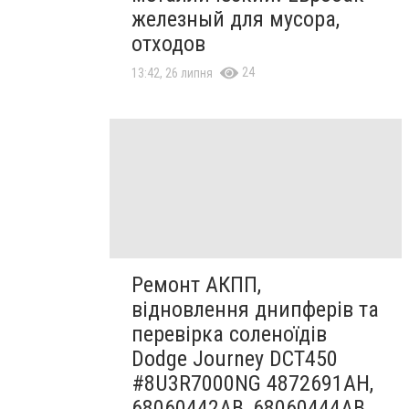
железный для мусора,
отходов
24
13:42, 26 липня
Ремонт АКПП,
відновлення днипферів та
перевірка соленоїдів
Dodge Journey DCT450
#8U3R7000NG 4872691AH,
68060442AB, 68060444AB,