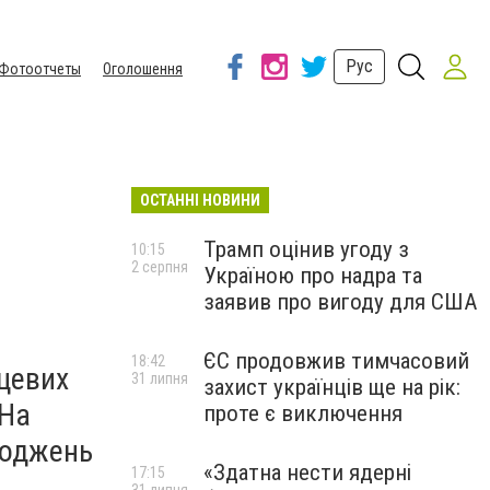
Рус
Фотоотчеты
Оголошення
ОСТАННІ НОВИНИ
Трамп оцінив угоду з
10:15
2 серпня
Україною про надра та
заявив про вигоду для США
ЄС продовжив тимчасовий
18:42
сцевих
31 липня
захист українців ще на рік:
 На
проте є виключення
шкоджень
«Здатна нести ядерні
17:15