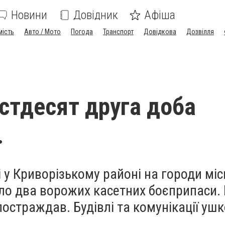
Новини
Довідник
Афіша
мість
Авто / Мото
Погода
Транспорт
Довідкова
Дозвілля
істдесят друга доба
.
і у Криворізькому районі на городи мі
ло два ворожих касетних боєприпаси.
 постраждав. Будівлі та комунікації у