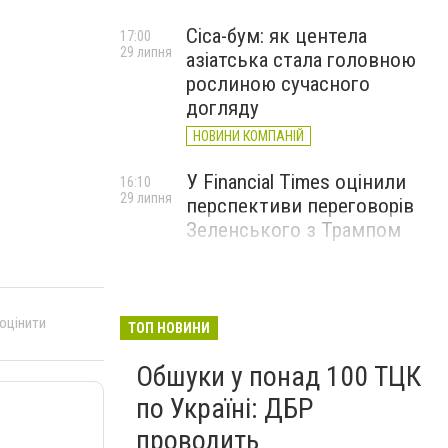
Cica-бум: як центела
17:00
29 липня
азіатська стала головною
рослиною сучасного
догляду
НОВИНИ КОМПАНІЙ
У Financial Times оцінили
16:10
29 липня
перспективи переговорів
Зеленського з Трампом
 оцінити
ТОП НОВИНИ
Обшуки у понад 100 ТЦК
по Україні: ДБР
проводить