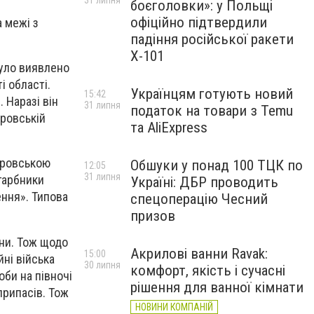
31 липня
боєголовки»: у Польщі
офіційно підтвердили
 межі з
падіння російської ракети
Х-101
було виявлено
 області.
Українцям готують новий
15:42
 Наразі він
31 липня
податок на товари з Temu
тровській
та AliExpress
тровською
Обшуки у понад 100 ТЦК по
12:05
31 липня
агарбники
Україні: ДБР проводить
ення». Типова
спецоперацію Чесний
призов
ни. Тож щодо
Акрилові ванни Ravak:
15:00
йні війська
30 липня
комфорт, якість і сучасні
оби на півночі
рішення для ванної кімнати
припасів. Тож
НОВИНИ КОМПАНІЙ