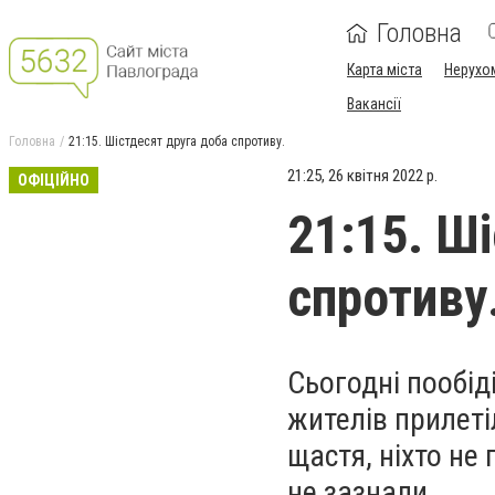
Головна
Карта міста
Нерухо
Вакансії
Головна
21:15. Шістдесят друга доба спротиву.
21:25, 26 квітня 2022 р.
ОФІЦІЙНО
21:15. Ш
спротиву
Сьогодні пообід
жителів прилеті
щастя, ніхто не
не зазнали.