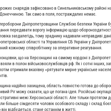
орожих снарядів зафіксовано в Синельниківському районі на
 Донеччиною. Так само в поля, постраждалих немає.
л тероборони Дніпропетровщини Службою безпеки України 
дання передавати ворогу інформацію щодо обороноздатності
овіка заздалегідь, тому зраднику надавали неправдиві дані.
ропетровської області та Управління СБ України у Дніпропе
чний кожному співробітнику за оперативне реагування.
ронцовки, що на Херсонщині на самому кордоні з Дніпропе
взяли в полон військовослужбовців рф. Як і сотні інших, з
 потім отримали вказівку «рятувати мирне українське насел
нтів.
щина надійно захищена, область повністю готова до оборо
вий Ріг можу сказати, що це погана ідея. Російські окупаці
стративні межі Херсонської області. Але тільки протягом д
и більше сімдесяти чоловік особового складу і склад боє
 він відбудеться, стане останнім в житті.