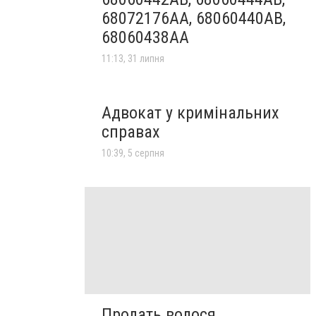
68072176AA, 68060440AB,
68060438AA
11:13, 31 липня
Адвокат у кримінальних
справах
10:39, 5 серпня
Продать волося