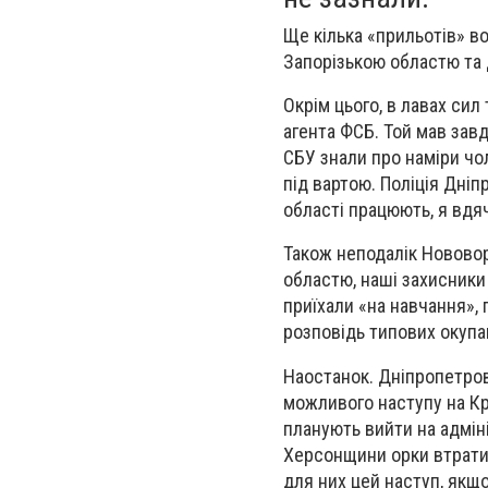
Ще кілька «прильотів» в
Запорізькою областю та
Окрім цього, в лавах си
агента ФСБ. Той мав зав
СБУ знали про наміри чол
під вартою. Поліція Дніп
області працюють, я вдя
Також неподалік Новово
областю, наші захисники 
приїхали «на навчання»,
розповідь типових окупа
Наостанок. Дніпропетров
можливого наступу на Кри
планують вийти на адміні
Херсонщини орки втратил
для них цей наступ, якщо