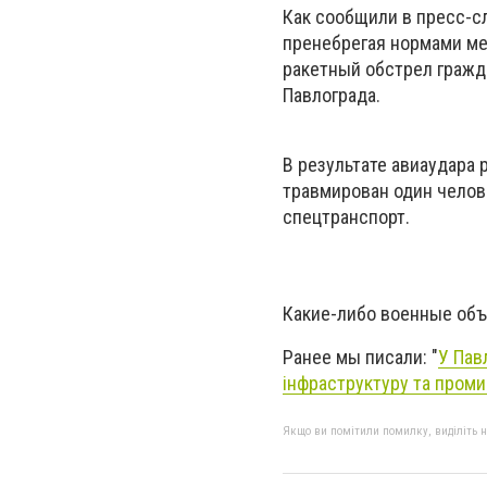
Как сообщили в пресс-сл
пренебрегая нормами ме
ракетный обстрел гражд
Павлограда.
В результате авиаудара
травмирован один челов
спецтранспорт.
Какие-либо военные объ
Ранее мы писали: "
У Пав
інфраструктуру та пром
Якщо ви помітили помилку, виділіть нео