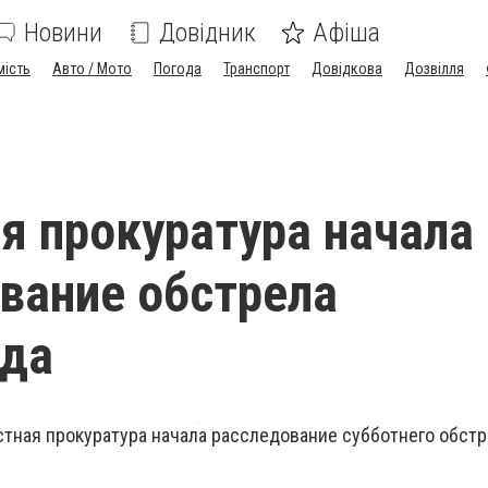
Новини
Довідник
Афіша
мість
Авто / Мото
Погода
Транспорт
Довідкова
Дозвілля
я прокуратура начала
вание обстрела
ада
тная прокуратура начала расследование субботнего обстр