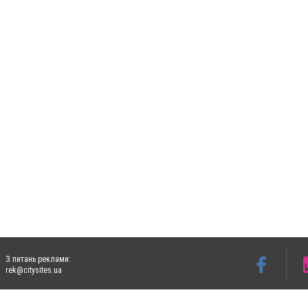
З питань реклами:
rek@citysites.ua
Допускається цитування матеріалів без отримання попередньої згоди 5632.com.ua за