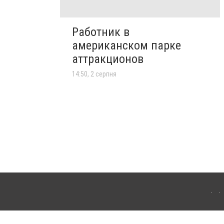
Работник в
американском парке
аттракционов
14:50, 2 серпня
лограда. Для інтернет-видань обов'язкове розміщення прямого, відкритого для