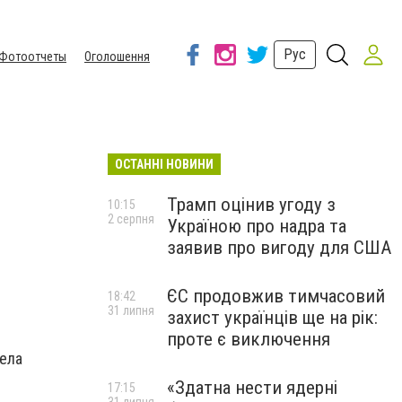
Рус
Фотоотчеты
Оголошення
ОСТАННІ НОВИНИ
Трамп оцінив угоду з
10:15
2 серпня
Україною про надра та
заявив про вигоду для США
ЄС продовжив тимчасовий
18:42
31 липня
захист українців ще на рік:
проте є виключення
ела
«Здатна нести ядерні
17:15