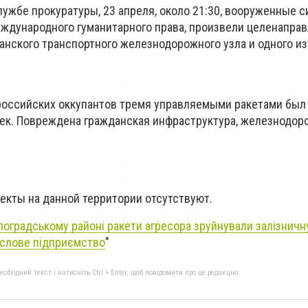
ужбе прокуратуры, 23 апреля, около 21:30, вооруженные с
ждународного гуманитарного права, произвели целенапра
анского транспортного железнодорожного узла и одного из
 российских оккупантов тремя управляемыми ракетами был
ек. Повреждена гражданская инфраструктура, железнодор
екты на данной территории отсутствуют.
лоградському районі ракети агресора зруйнували залізничн
ислове підприємство
"
бхідний текст і натисніть Ctrl + Enter, щоб повідомити про це редакцію