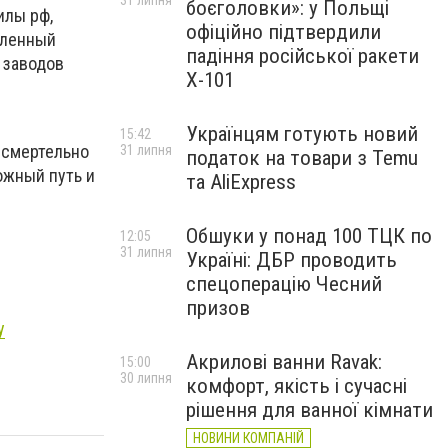
31 липня
боєголовки»: у Польщі
илы рф,
офіційно підтвердили
вленный
падіння російської ракети
 заводов
Х-101
Українцям готують новий
15:42
 смертельно
31 липня
податок на товари з Temu
ожный путь и
та AliExpress
Обшуки у понад 100 ТЦК по
12:05
31 липня
Україні: ДБР проводить
спецоперацію Чесний
призов
у
Акрилові ванни Ravak:
15:00
30 липня
комфорт, якість і сучасні
рішення для ванної кімнати
НОВИНИ КОМПАНІЙ