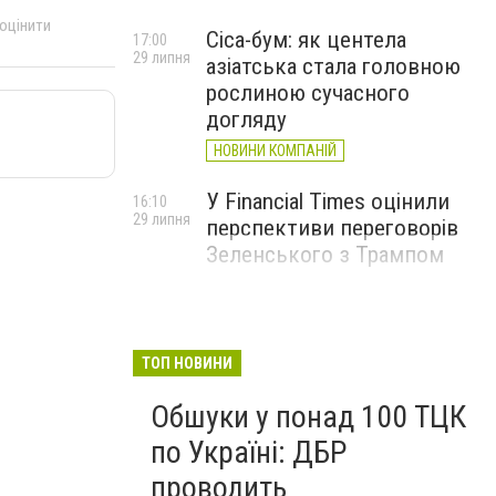
 оцінити
Cica-бум: як центела
17:00
29 липня
азіатська стала головною
рослиною сучасного
догляду
НОВИНИ КОМПАНІЙ
У Financial Times оцінили
16:10
29 липня
перспективи переговорів
Зеленського з Трампом
ТОП НОВИНИ
Обшуки у понад 100 ТЦК
по Україні: ДБР
проводить