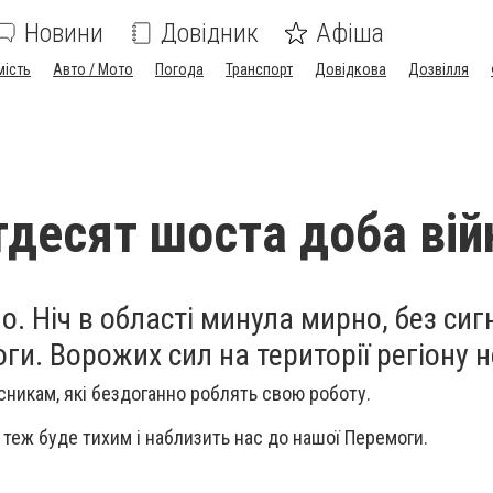
Новини
Довідник
Афіша
мість
Авто / Мото
Погода
Транспорт
Довідкова
Дозвілля
тдесят шоста доба вій
. Ніч в області минула мирно, без сиг
оги. Ворожих сил на території регіону 
сникам, які бездоганно роблять свою роботу.
 теж буде тихим і наблизить нас до нашої Перемоги.