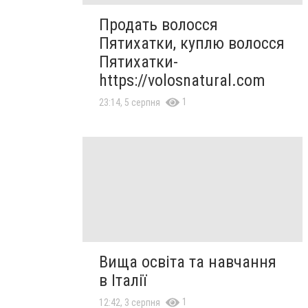
Продать волосся
Пятихатки, куплю волосся
Пятихатки-
https://volosnatural.com
1
23:14, 5 серпня
Вища освіта та навчання
в Італії
1
12:42, 3 серпня