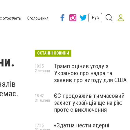
Рус
Фотоотчеты
Оголошення
ОСТАННІ НОВИНИ
ни.
Трамп оцінив угоду з
10:15
2 серпня
Україною про надра та
заявив про вигоду для США
налів
немає.
ЄС продовжив тимчасовий
18:42
31 липня
захист українців ще на рік:
проте є виключення
«Здатна нести ядерні
17:15