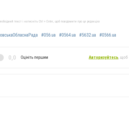
бхідний текст і натисніть Ctrl + Enter, щоб повідомити про це редакцію
ровськаОбласнаРада
#056.ua
#0564.ua
#5632.ua
#0566.ua
0,0
Оцініть першим
Авторизуйтесь
, щоб