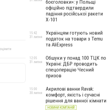
31 липня
боєголовки»: у Польщі
офіційно підтвердили
падіння російської ракети
Х-101
Українцям готують новий
15:42
31 липня
податок на товари з Temu
та AliExpress
 оцінити
Обшуки у понад 100 ТЦК по
12:05
31 липня
Україні: ДБР проводить
спецоперацію Чесний
призов
Акрилові ванни Ravak:
15:00
30 липня
комфорт, якість і сучасні
рішення для ванної кімнати
НОВИНИ КОМПАНІЙ