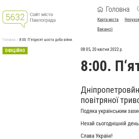
Головна
Карта міста
Нерухо
Вакансії
Головна
8:00. П‘ятдесят шоста доба війни.
08:05, 20 квітня 2022 р.
ОФІЦІЙНО
8:00. П‘я
Дніпропетровйно
повітряної трив
Подяка українським захи
Нехай сьогоднішній день
Слава Україні!