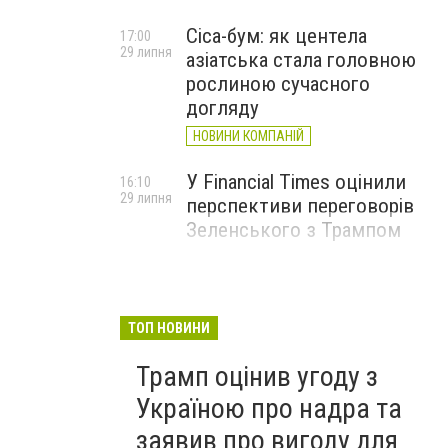
Cica-бум: як центела
17:00
29 липня
азіатська стала головною
рослиною сучасного
догляду
НОВИНИ КОМПАНІЙ
У Financial Times оцінили
16:10
29 липня
перспективи переговорів
Зеленського з Трампом
ТОП НОВИНИ
Трамп оцінив угоду з
Україною про надра та
заявив про вигоду для