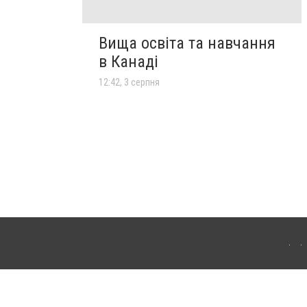
Вища освіта та навчання
в Канаді
12:42, 3 серпня
лограда. Для інтернет-видань обов'язкове розміщення прямого, відкритого для