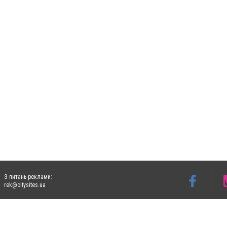
З питань реклами:
rek@citysites.ua
Допускається цитування матеріалів без отримання попередньої згоди 5632.com.ua за
пошукових систем гіперпосилання на цитовані статті не нижче другого абзацу в тек