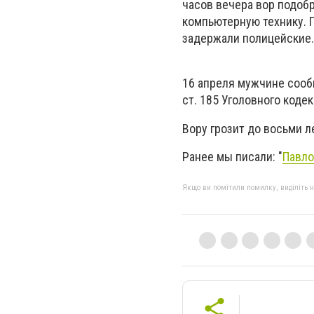
часов вечера вор подобр
компьютерную технику. 
задержали полицейские.
16 апреля мужчине сооб
ст. 185 Уголовного коде
Вору грозит до восьми 
Ранее мы писали: "
Павло
Якщо ви помітили помилку, виділіть нео