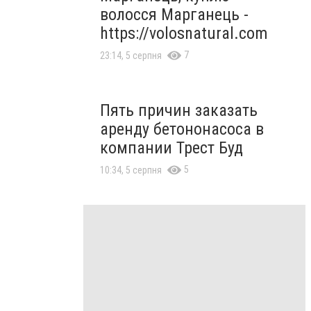
волосся Марганець -
https://volosnatural.com
7
23:14, 5 серпня
Пять причин заказать
аренду бетононасоса в
компании Трест Буд
5
10:34, 5 серпня