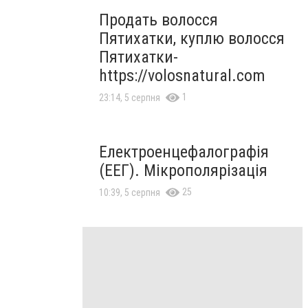
Продать волосся
Пятихатки, куплю волосся
Пятихатки-
https://volosnatural.com
1
23:14, 5 серпня
Електроенцефалографія
(ЕЕГ). Мікрополярізація
25
10:39, 5 серпня