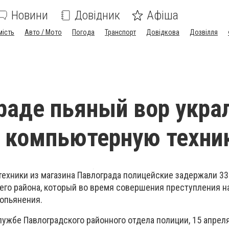
Новини
Довідник
Афіша
мість
Авто / Мото
Погода
Транспорт
Довідкова
Дозвілля
раде пьяный вор украл
 компьютерную техни
техники из магазина Павлограда полицейские задержали 33
его района, который во время совершения преступления н
 опьянения.
ужбе Павлоградского районного отдела полиции, 15 апреля