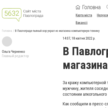
Головна
Карта міста
Нерухо
Вакансії
Головна
В Павлограде пьяный вор украл из магазина компьютерную технику
14:07, 18 квітня 2022 р.
В Павлог
Ольга Черненко
Главный редактор
магазина
За кражу компьютерной 
мужчину, жителя соседн
состоянии алкогольного
Как сообщили в пресс-сл