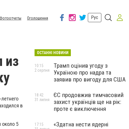
Рус
Фотоотчеты
Оголошення
ОСТАННІ НОВИНИ
 из
Трамп оцінив угоду з
10:15
2 серпня
Україною про надра та
ку
заявив про вигоду для США
ЄС продовжив тимчасовий
18:42
-летнего
31 липня
захист українців ще на рік:
аходился в
проте є виключення
«Здатна нести ядерні
 около 5
17:15