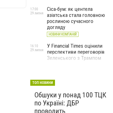
Cica-бум: як центела
17:00
29 липня
азіатська стала головною
рослиною сучасного
догляду
НОВИНИ КОМПАНІЙ
У Financial Times оцінили
16:10
29 липня
перспективи переговорів
Зеленського з Трампом
ТОП НОВИНИ
Обшуки у понад 100 ТЦК
по Україні: ДБР
проводить