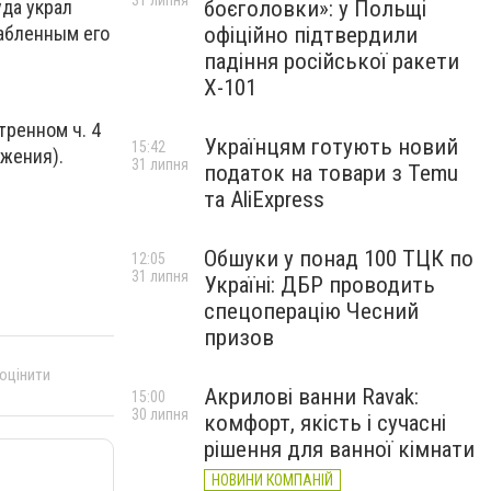
31 липня
боєголовки»: у Польщі
уда украл
офіційно підтвердили
рабленным его
падіння російської ракети
Х-101
ренном ч. 4
Українцям готують новий
15:42
ожения).
31 липня
податок на товари з Temu
та AliExpress
Обшуки у понад 100 ТЦК по
12:05
31 липня
Україні: ДБР проводить
спецоперацію Чесний
призов
 оцінити
Акрилові ванни Ravak:
15:00
30 липня
комфорт, якість і сучасні
рішення для ванної кімнати
НОВИНИ КОМПАНІЙ