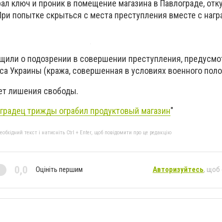
ал ключ и проник в помещение магазина в Павлограде, отк
При попытке скрыться с места преступления вместе с наг
щили о подозрении в совершении преступления, предусмот
кса Украины (кража, совершенная в условиях военного пол
лет лишения свободы.
градец трижды ограбил продуктовый магазин
"
бхідний текст і натисніть Ctrl + Enter, щоб повідомити про це редакцію
0,0
Оцініть першим
Авторизуйтесь
, щоб