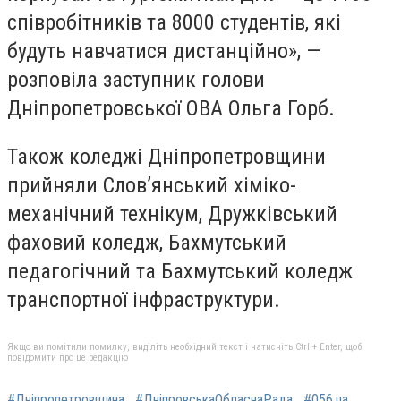
співробітників та 8000 студентів, які
будуть навчатися дистанційно», —
розповіла заступник голови
Дніпропетровської ОВА Ольга Горб.
Також коледжі Дніпропетровщини
прийняли Слов’янський хіміко-
механічний технікум, Дружківський
фаховий коледж, Бахмутський
педагогічний та Бахмутський коледж
транспортної інфраструктури.
Якщо ви помітили помилку, виділіть необхідний текст і натисніть Ctrl + Enter, щоб
повідомити про це редакцію
#Дніпропетровщина
#ДніпровськаОбласнаРада
#056.ua