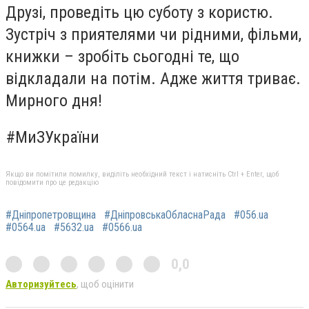
Друзі, проведіть цю суботу з користю.
Зустріч з приятелями чи рідними, фільми,
книжки – зробіть сьогодні те, що
відкладали на потім. Адже життя триває.
Мирного дня!
#МиЗУкраїни
Якщо ви помітили помилку, виділіть необхідний текст і натисніть Ctrl + Enter, щоб
повідомити про це редакцію
#Дніпропетровщина
#ДніпровськаОбласнаРада
#056.ua
#0564.ua
#5632.ua
#0566.ua
0,0
Авторизуйтесь
, щоб оцінити