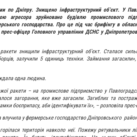
ми по Дніпру. Знищено інфраструктурний об’єкт. У Пав
ою агресора зруйновано будівлю промислового під
ського господарства. Про це під час брифінгу в обласн
а прес-офіцер Головного управління ДСНС у Дніпропетров
 ракети знищили інфраструктурний об'єкт. Сталася силь
орців, залучили 5 одиниць техніки. Займання загасили»,
ждала одна людина.
жої ракети – на промислове підприємство у Павлоградс
алося загорання, яке вже загасили. Загиблих та постра
мки боєприпасу, аби ідентифікувати їх», – розповіла прес-
а влучила у фермерське господарство Дніпровського район
агорілася територія навколо неї. Пожежу рятувальники лі