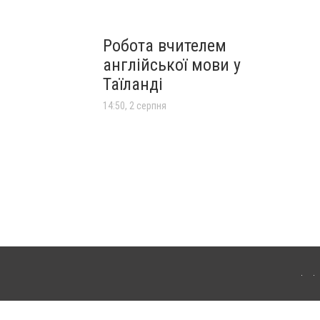
Робота вчителем
англійської мови у
Таїланді
14:50, 2 серпня
лограда. Для інтернет-видань обов'язкове розміщення прямого, відкритого для