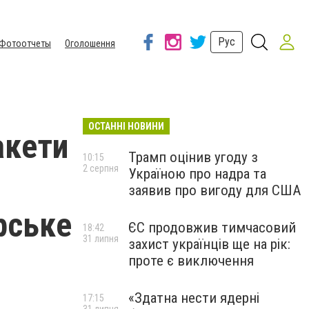
Рус
Фотоотчеты
Оголошення
ОСТАННІ НОВИНИ
акети
Трамп оцінив угоду з
10:15
2 серпня
Україною про надра та
заявив про вигоду для США
рське
ЄС продовжив тимчасовий
18:42
31 липня
захист українців ще на рік:
проте є виключення
«Здатна нести ядерні
17:15