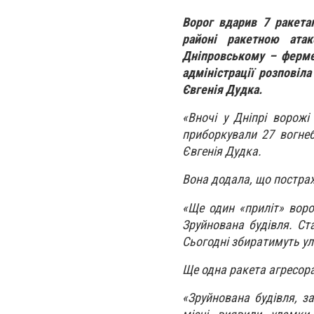
Ворог вдарив 7 ракета
районі ракетною атак
Дніпровському – фермер
адміністрації розповіл
Євгенія Дудка.
«Вночі у Дніпрі ворожі
приборкували 27 вогнеб
Євгенія Дудка.
Вона додала, що постра
«Ще один «приліт» воро
Зруйнована будівля. Ст
Сьогодні збиратимуть ула
Ще одна ракета агресор
«Зруйнована будівля, з