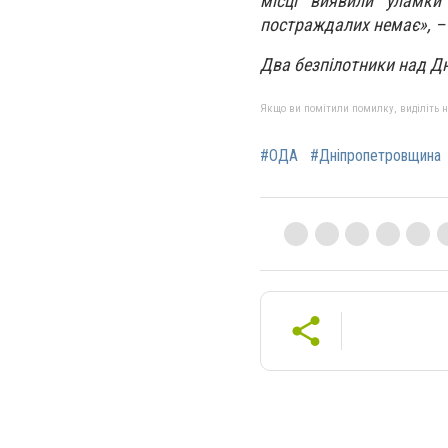
місці виявили уламки 
постраждалих немає», –
Два безпілотники над
Д
Якщо ви помітили помилку, виділіть нео
#ОДА
#Дніпропетровщина