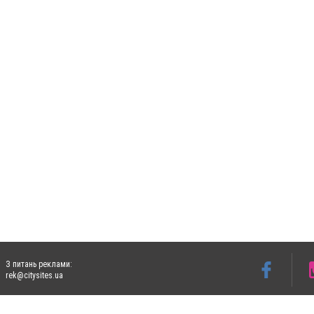
З питань реклами:
rek@citysites.ua
Допускається цитування матеріалів без отримання попередньої згоди 5632.com.ua за