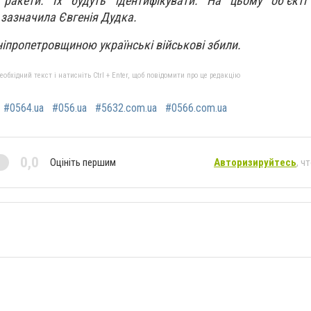
ракети. Їх будуть ідентифікувати
.
Н
а цьому об’єкті
 зазначила Євгенія Дудка.
н
і
пропетровщиною
українські військові збили.
бхідний текст і натисніть Ctrl + Enter, щоб повідомити про це редакцію
#0564.ua
#056.ua
#5632.com.ua
#0566.com.ua
0,0
Оцініть першим
Авторизируйтесь
, ч