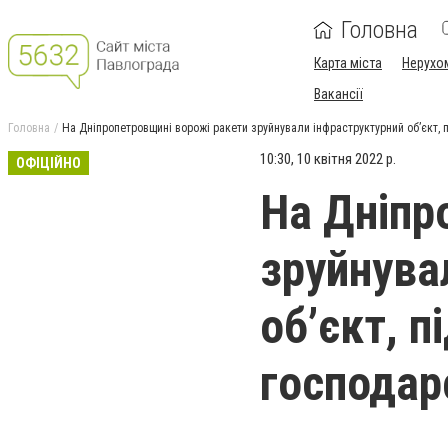
Головна
Карта міста
Нерухо
Вакансії
Головна
На Дніпропетровщині ворожі ракети зруйнували інфраструктурний об’єкт,
10:30, 10 квітня 2022 р.
ОФІЦІЙНО
На Дніпр
зруйнува
об’єкт, 
господар