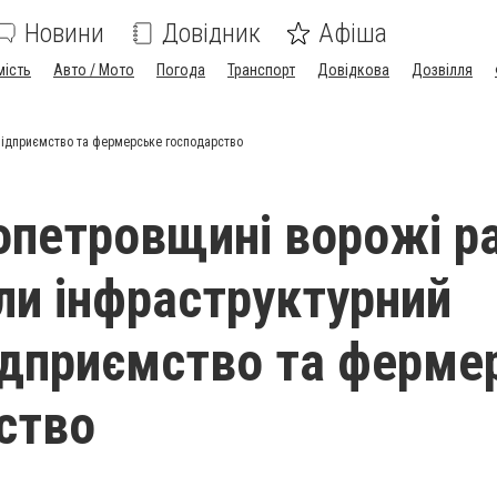
Новини
Довідник
Афіша
мість
Авто / Мото
Погода
Транспорт
Довідкова
Дозвілля
 підприємство та фермерське господарство
опетровщині ворожі р
ли інфраструктурний
підприємство та ферме
ство