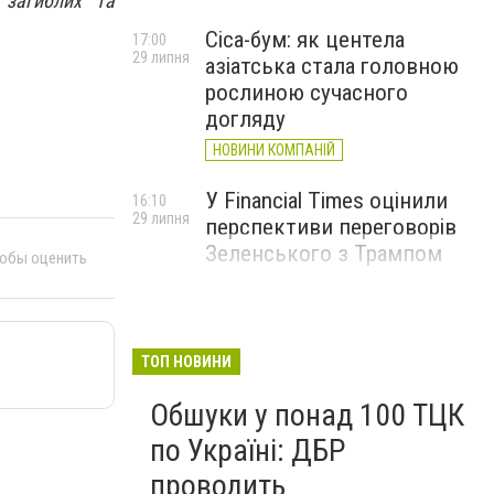
 загиблих та
Cica-бум: як центела
17:00
29 липня
азіатська стала головною
рослиною сучасного
догляду
НОВИНИ КОМПАНІЙ
У Financial Times оцінили
16:10
29 липня
перспективи переговорів
Зеленського з Трампом
тобы оценить
ТОП НОВИНИ
Обшуки у понад 100 ТЦК
по Україні: ДБР
проводить