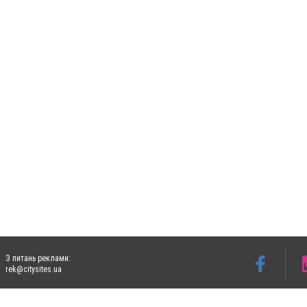
З питань реклами:
rek@citysites.ua
Допускається цитування матеріалів без отримання попередньої згоди 5632.com.ua за