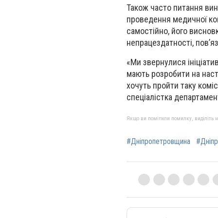
Також часто питання вини
проведення медичної комі
самостійно, його виснов
непрацездатності, пов’яз
«Ми звернулися ініціати
мають розробити на насту
хочуть пройти таку коміс
спеціалістка департамен
Якщо ви помітили помилку, виділіть нео
#Дніпропетровщина
#Дніп