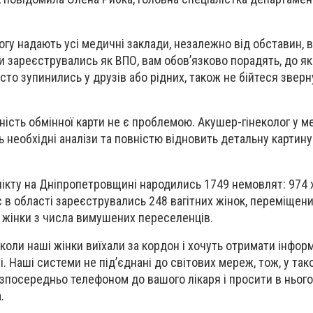
гу надають усі медичні заклади, незалежно від обставин, в
и зареєструвались як ВПО, вам обов’язково порадять, до як
сто зупинились у друзів або рідних, також не бійтеся зверн
ність обмінної карти не є проблемою. Акушер-гінеколог у м
ь необхідні аналізи та повністю відновить детальну картину
лікту на Дніпропетровщині народились 1749 немовлят: 974 х
с в області зареєструвались 248 вагітних жінок, переміщени
 жінки з числа вимушених переселенців.
коли наші жінки виїхали за кордон і хочуть отримати інфор
і. Наші системи не під’єднані до світових мереж, тож, у так
зпосередньо телефоном до вашого лікаря і просити в нього 
.