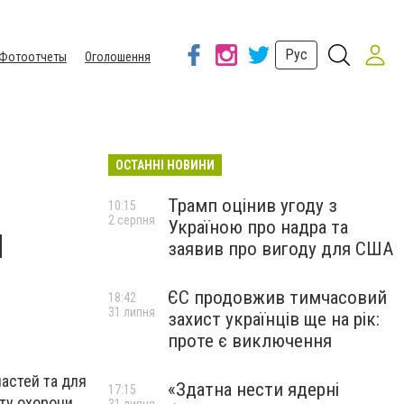
Рус
Фотоотчеты
Оголошення
ОСТАННІ НОВИНИ
Трамп оцінив угоду з
10:15
2 серпня
Україною про надра та
и
заявив про вигоду для США
ЄС продовжив тимчасовий
18:42
31 липня
захист українців ще на рік:
проте є виключення
ластей та для
«Здатна нести ядерні
17:15
нту охорони