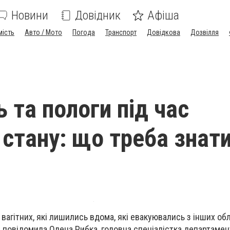
Новини
Довідник
Афіша
мість
Авто / Мото
Погода
Транспорт
Довідкова
Дозвілля
ь та пологи під час
 стану: що треба знат
вагітних, які лишились вдома, які евакуювались з інших об
н, повідомила Олена Рибка, головна спеціалістка департаме