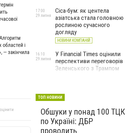
термін
Cica-бум: як центела
17:00
дить
29 липня
азіатська стала головною
мчасової
рослиною сучасного
догляду
 Алгоритм
НОВИНИ КОМПАНІЙ
х областей і
, — закінчила
У Financial Times оцінили
16:10
29 липня
перспективи переговорів
Зеленського з Трампом
ТОП НОВИНИ
 оцінити
Обшуки у понад 100 ТЦК
по Україні: ДБР
проводить