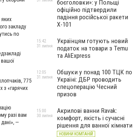
31 липня
боєголовки»: у Польщі
офіційно підтвердили
падіння російської ракети
 яких
Х-101
ого закладу
утись по
Українцям готують новий
15:42
31 липня
податок на товари з Temu
едзакладі
та AliExpress
 вашої
Обшуки у понад 100 ТЦК по
12:05
31 липня
Україні: ДБР проводить
лопчаків, 775
спецоперацію Чесний
х з «гарячих
призов
мацію
Акрилові ванни Ravak:
15:00
ому разі вам
30 липня
комфорт, якість і сучасні
дані», —
рішення для ванної кімнати
НОВИНИ КОМПАНІЙ