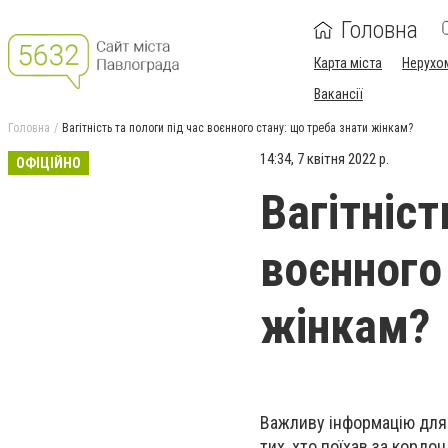
Головна
Карта міста
Нерухо
Вакансії
Головна
Вагітність та пологи під час воєнного стану: що треба знати жінкам?
14:34, 7 квітня 2022 р.
ОФІЦІЙНО
Вагітніст
воєнного
жінкам?
Важливу інформацію для 
тих, хто поїхав за кордо