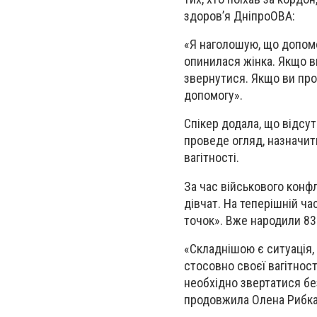
здоров’я ДніпроОВА:
«Я наголошую, що допомо
опинилася жінка. Якщо в
звернутися. Якщо ви про
допомогу».
Спікер додала, що відсут
проведе огляд, назначит
вагітності.
За час військового конф
дівчат. На теперішній ча
точок». Вже народили 83
«Складнішою є ситуація, 
стосовно своєї вагітност
необхідно звертатися бе
продовжила Олена Рибка