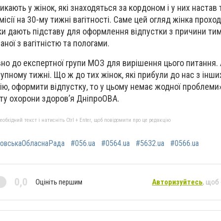
кають у жінок, які знаходяться за кордоном і у них настав 
сії на 30-му тижні вагітності. Саме цей огляд жінка прохо
ки дають підставу для оформлення відпустки з причини ти
аної з вагітністю та пологами.
вно до експертної групи МОЗ для вирішення цього питання.
пному тижні. Що ж до тих жінок, які прибули до нас з інши
ію, оформити відпустку, то у цьому немає жодної проблеми»
ту охорони здоров’я ДніпроОВА.
бхідний текст і натисніть Ctrl + Enter, щоб повідомити про це редакцію
ровськаОбласнаРада
#056.ua
#0564.ua
#5632.ua
#0566.ua
0,0
Оцініть першим
Авторизуйтесь
, щоб