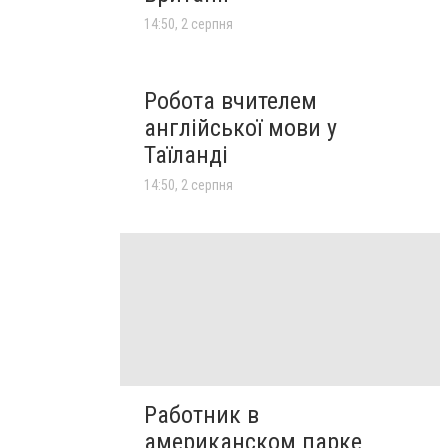
14:50, 2 серпня
Робота вчителем
англійської мови у
Таїланді
14:50, 2 серпня
Работник в
американском парке