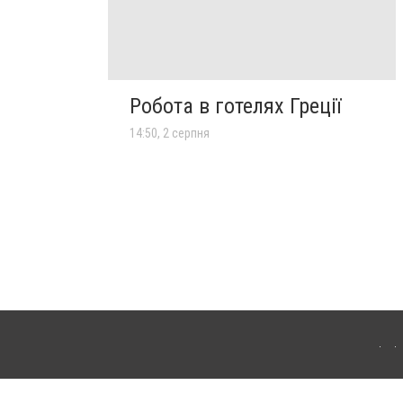
Робота в готелях Греції
14:50, 2 серпня
лограда. Для інтернет-видань обов'язкове розміщення прямого, відкритого для