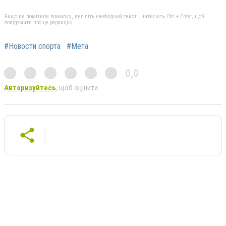
Якщо ви помітили помилку, виділіть необхідний текст і натисніть Ctrl + Enter, щоб
повідомити про це редакцію
#Новости спорта
#Мета
0,0
Авторизуйтесь
, щоб оцінити