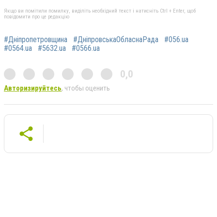
Якщо ви помітили помилку, виділіть необхідний текст і натисніть Ctrl + Enter, щоб
повідомити про це редакцію
#Дніпропетровщина
#ДніпровськаОбласнаРада
#056.ua
#0564.ua
#5632.ua
#0566.ua
0,0
Авторизируйтесь
, чтобы оценить