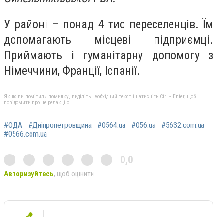
У районі – понад 4 тис переселенців. Їм
допомагають місцеві підприємці.
Приймають і гуманітарну допомогу з
Німеччини, Франції, Іспанії.
Якщо ви помітили помилку, виділіть необхідний текст і натисніть Ctrl + Enter, щоб
повідомити про це редакцію
#ОДА
#Дніпропетровщина
#0564.ua
#056.ua
#5632.com.ua
#0566.com.ua
0,0
Авторизуйтесь
, щоб оцінити