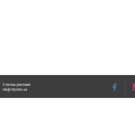
З питань реклами:
rek@citysites.ua
Допускається цитування матеріалів без отримання попередньої згоди 5632.com.ua за
пошукових систем гіперпосилання на цитовані статті не нижче другого абзацу в тек
Матеріали з плашками "Новини компаній", "Промо", "Партнерський матеріал", "Партнер
Реклама на сайті
Ф