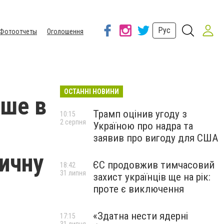
Рус
Фотоотчеты
Оголошення
ОСТАННІ НОВИНИ
ьше в
Трамп оцінив угоду з
10:15
2 серпня
Україною про надра та
заявив про вигоду для США
ичну
ЄС продовжив тимчасовий
18:42
31 липня
захист українців ще на рік:
проте є виключення
«Здатна нести ядерні
17:15