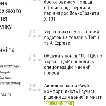
31 липня
рна
боєголовки»: у Польщі
офіційно підтвердили
ах якого
падіння російської ракети
ння
Х-101
еліку
Українцям готують новий
15:42
31 липня
податок на товари з Temu
та AliExpress
ині та
Обшуки у понад 100 ТЦК по
12:05
31 липня
Україні: ДБР проводить
на необхідну
спецоперацію Чесний
 надає
призов
кі нині
сихіатричну
Акрилові ванни Ravak:
15:00
30 липня
комфорт, якість і сучасні
тва та
рішення для ванної кімнати
НОВИНИ КОМПАНІЙ