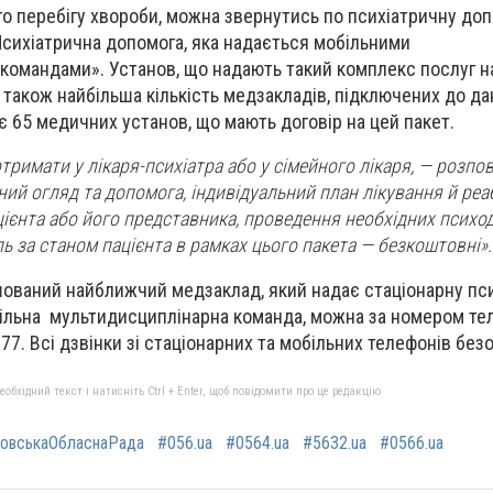
ого перебігу хвороби, можна звернутись по психіатричну до
сихіатрична допомога, яка надається мобільними
командами». Установ, що надають такий комплекс послуг н
 також найбільша кількість медзакладів, підключених до да
діє 65 медичних установ, що мають договір на цей пакет.
римати у лікаря-психіатра або у сімейного лікаря, — розпов
ий огляд та допомога, індивідуальний план лікування й реабі
ієнта або його представника, проведення необхідних психо
ль за станом пацієнта в рамках цього пакета — безкоштовні».
шований найближчий медзаклад, який надає стаціонарну пс
більна мультидисциплінарна команда, можна за номером т
7. Всі дзвінки зі стаціонарних та мобільних телефонів безо
бхідний текст і натисніть Ctrl + Enter, щоб повідомити про це редакцію
ровськаОбласнаРада
#056.ua
#0564.ua
#5632.ua
#0566.ua