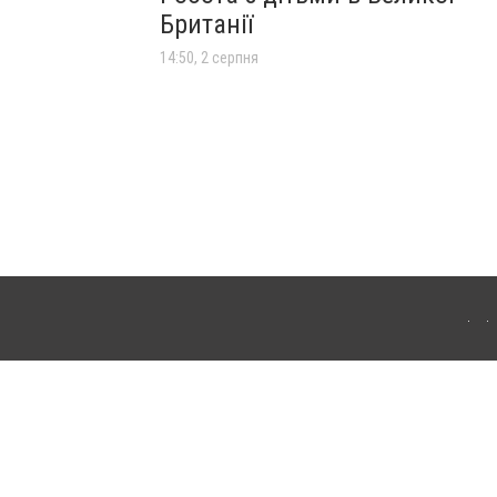
Британії
14:50, 2 серпня
лограда. Для інтернет-видань обов'язкове розміщення прямого, відкритого для
лама" публікуються на правах реклами.
ості
Правила сайту