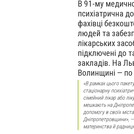
В 91-му медично
психіатрична до
фахівці безкошт
людей та забезп
лікарських засо
підключені до т
закладів. На Ль
Волинщині — по 5
«В рамках цього пакет
стаціонарну психіатри
сімейний лікар або лік
мешкають на Дніпропе
допомогу в своїх міст
Дніпропетровщини», — п
материнства й радниця