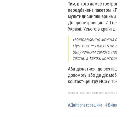
Тим, в кого немає гостр
передбачена пакетом «П
мультидисциплінарними 
Дніпропетровщині 7. І це
Україні. Усього в країні 
«Направлення можна от
Пустова. — Психіатричн
залученням самого пац
тестів, а також контро
Аби дізнатися, де розта
допомогу, або де діє мо
контакт-центру НСЗУ 16-7
Якщо ви помітили помилку, виділіть нео
#Дніпропетровщина
#Дніп