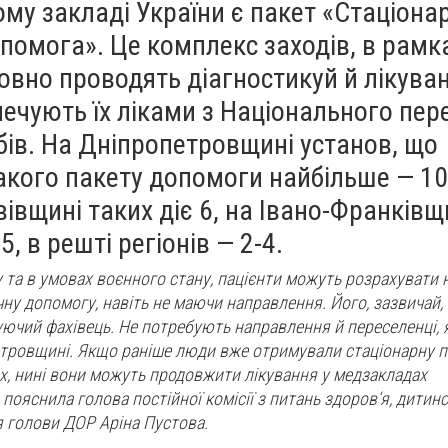
му закладі України є пакет «Стаціона
помога». Це комплекс заходів, в рамк
овно проводять діагностикуй й лікува
ечують їх ліками з Національного пер
бів. На Дніпропетровщині установ, що
акого пакету допомоги найбільше — 10
вівщині таких діє 6, на Івано-Франківщ
, в решті регіонів — 2-4.
у та в умовах воєнного стану, пацієнти можуть розрахувати 
чну допомогу, навіть не маючи направлення. Його, зазвичай,
уючий фахівець. Не потребують направлення й переселенці, я
тровщині. Якщо раніше люди вже отримували стаціонарну п
ах, нині вони можуть продовжити лікування у медзакладах
ояснила голова постійної комісії з питань здоров‘я, дитинс
 голови ДОР Аріна Пустова.