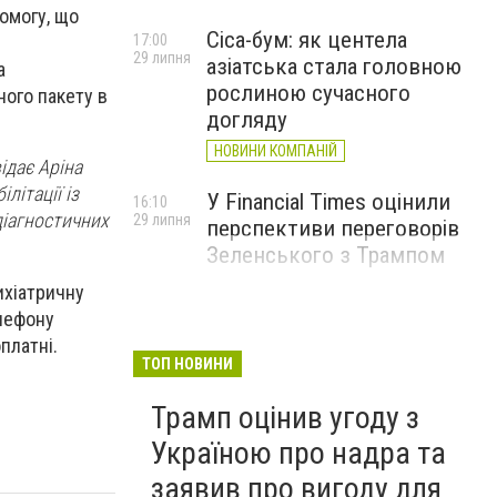
помогу, що
Cica-бум: як центела
17:00
29 липня
азіатська стала головною
а
рослиною сучасного
ного пакету в
догляду
НОВИНИ КОМПАНІЙ
ідає Аріна
літації із
У Financial Times оцінили
16:10
діагностичних
29 липня
перспективи переговорів
Зеленського з Трампом
ихіатричну
елефону
платні.
ТОП НОВИНИ
Трамп оцінив угоду з
Україною про надра та
заявив про вигоду для