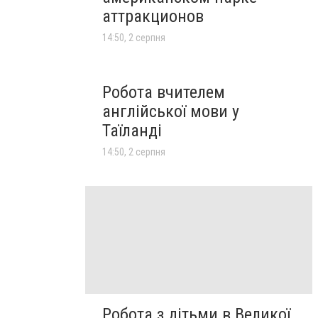
аттракционов
14:50, 2 серпня
Робота вчителем
англійської мови у
Таїланді
14:50, 2 серпня
Робота з дітьми в Великої