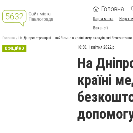
Головна
Карта міста
Нерухо
Вакансії
Головна
На Дніпропетровщині — найбільше в країні медзакладів, які безкоштовно
10:50, 1 квітня 2022 р.
ОФІЦІЙНО
На Дніпр
країні ме
безкошто
допомог