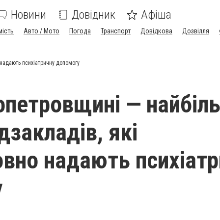
Новини
Довідник
Афіша
мість
Авто / Мото
Погода
Транспорт
Довідкова
Дозвілля
 надають психіатричну допомогу
опетровщині — найбіл
дзакладів, які
вно надають психіатр
у