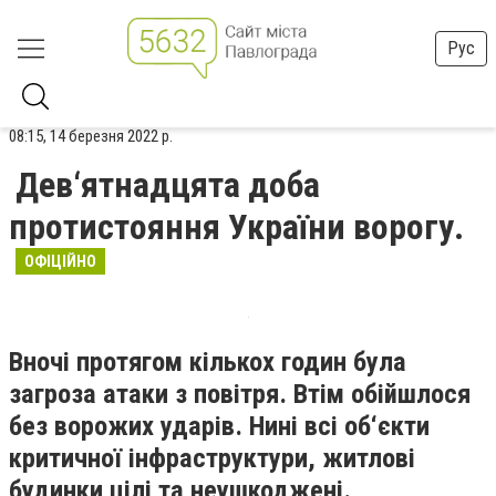
Рус
08:15, 14 березня 2022 р.
Дев‘ятнадцята доба
протистояння України ворогу.
ОФІЦІЙНО
Вночі протягом кількох годин була
загроза атаки з повітря. Втім обійшлося
без ворожих ударів. Нині всі об‘єкти
критичної інфраструктури, житлові
будинки цілі та неушкоджені.