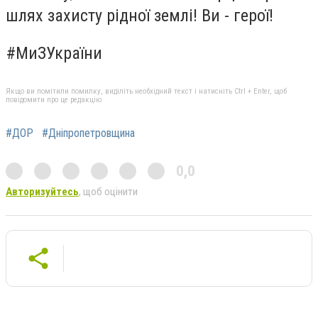
шлях захисту рідної землі! Ви - герої!
#МиЗУкраїни
Якщо ви помітили помилку, виділіть необхідний текст і натисніть Ctrl + Enter, щоб
повідомити про це редакцію
#ДОР
#Дніпропетровщина
0,0
Авторизуйтесь
, щоб оцінити