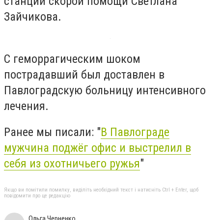
станции скорой помощи Светлана
Зайчикова.
С геморрагическим шоком
пострадавший был доставлен в
Павлоградскую больницу интенсивного
лечения.
Ранее мы писали: "
В Павлограде
мужчина поджёг офис и выстрелил в
себя из охотничьего ружья
"
Якщо ви помітили помилку, виділіть необхідний текст і натисніть Ctrl + Enter, щоб
повідомити про це редакцію
Ольга Черненко