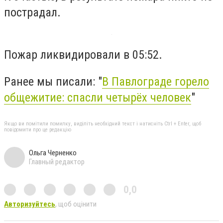
пострадал.
Пожар ликвидировали в 05:52.
Ранее мы писали: "
В Павлограде горело
общежитие: спасли четырёх человек
"
Якщо ви помітили помилку, виділіть необхідний текст і натисніть Ctrl + Enter, щоб
повідомити про це редакцію
Ольга Черненко
Главный редактор
0,0
Авторизуйтесь
, щоб оцінити