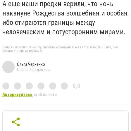
А еще наши предки верили, что ночь
накануне Рождества волшебная и особая,
ибо стираются границы между
человеческим и потусторонним мирами.
Якщо ви помітили помилку, виділіть необхідний текст і натисніть Ctrl + Enter, щоб
повідомити про це редакцію
Ольга Черненко
Главный редактор
0,0
Авторизуйтесь
, щоб оцінити