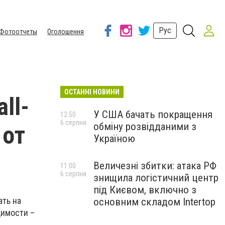
Рус
Фотоотчеты
Оголошення
ОСТАННІ НОВИНИ
ll-
У США бачать покращення
12:50
6 серпня
обміну розвідданими з
 от
Україною
Величезні збитки: атака РФ
11:00
6 серпня
знищила логістичний центр
під Києвом, включно з
ать на
основним складом Intertop
димости –