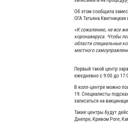
Об этом сообщила замес
ОГА Татьяна Квитницкая 
«К сожалению, не все ж
коронавируса. Чтобы по
области специальные ко
местного самоуправлен
Первый такой центр зар
ежедневно с 9:00 до 17:
В колл-центре можно по
19. Специалисты подскаж
записаться на вакцинаци
Такие центры будут дейс
Днепре, Кривом Роге, К