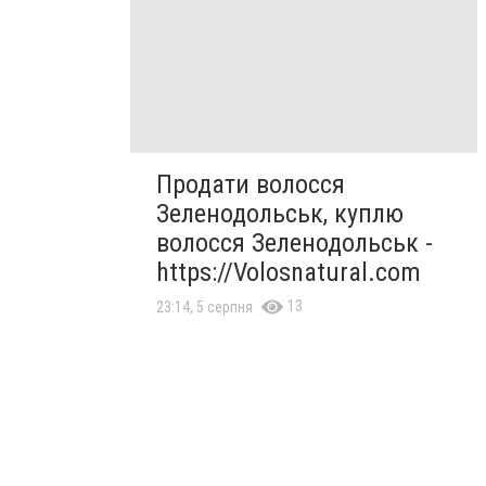
Продати волосся
Зеленодольськ, куплю
волосся Зеленодольськ -
https://Volosnatural.com
13
23:14, 5 серпня