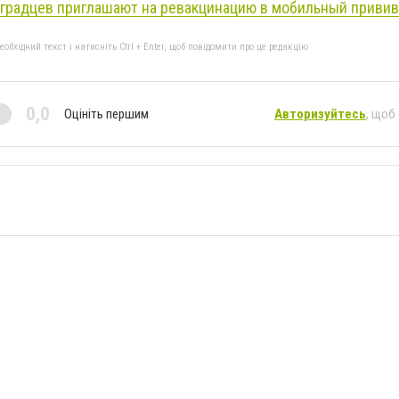
градцев приглашают на ревакцинацию в мобильный приви
бхідний текст і натисніть Ctrl + Enter, щоб повідомити про це редакцію
0,0
Оцініть першим
Авторизуйтесь
, щоб