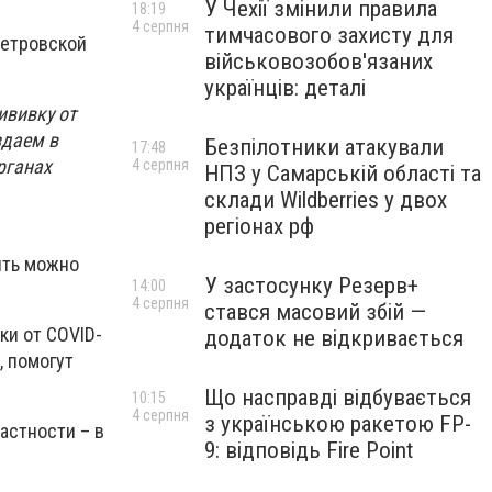
У Чехії змінили правила
18:19
4 серпня
тимчасового захисту для
петровской
військовозобов'язаних
українців: деталі
ививку от
здаем в
Безпілотники атакували
17:48
рганах
4 серпня
НПЗ у Самарській області та
склади Wildberries у двох
регіонах рф
ить можно
У застосунку Резерв+
14:00
4 серпня
стався масовий збій —
ки от COVID-
додаток не відкривається
, помогут
Що насправді відбувається
10:15
4 серпня
з українською ракетою FP-
астности – в
9: відповідь Fire Point