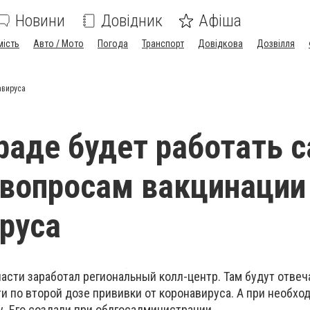
Новини
Довідник
Афіша
мість
Авто / Мото
Погода
Транспорт
Довідкова
Дозвілля
авируса
раде будет работать ca
 вопросам вакцинации
руса
сти заработал региональный колл-центр. Там будут отвеч
и по второй дозе прививки от коронавируса. А при необхо
. Его создали при облгосадминистрации.