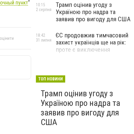
вочный пункт
"
Трамп оцінив угоду з
10:15
2 серпня
Україною про надра та
заявив про вигоду для США
ЄС продовжив тимчасовий
18:42
 оцінити
31 липня
захист українців ще на рік:
проте є виключення
ТОП НОВИНИ
Трамп оцінив угоду з
Україною про надра та
заявив про вигоду для
США