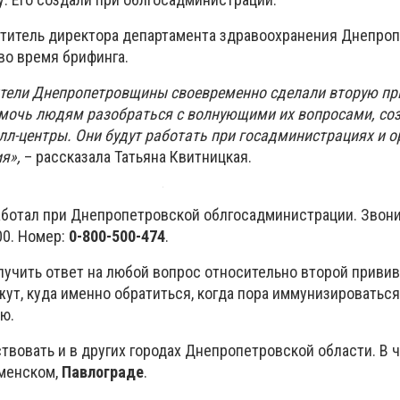
титель директора департамента здравоохранения Днепро
во время брифинга.
ители Днепропетровщины своевременно сделали вторую пр
мочь людям разобраться с волнующими их вопросами, со
лл-центры. Они будут работать при госадминистрациях и о
ия»,
– рассказала Татьяна Квитницкая.
аботал при Днепропетровской облгосадминистрации. Звон
00. Номер:
0-800-500-474
.
лучить ответ на любой вопрос относительно второй привив
ут, куда именно обратиться, когда пора иммунизироваться
ю.
твовать и в других городах Днепропетровской области. В ч
аменском,
Павлограде
.