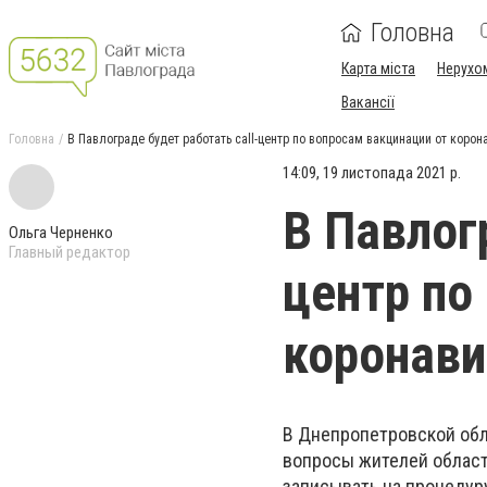
Головна
Карта міста
Нерухо
Вакансії
Головна
В Павлограде будет работать call-центр по вопросам вакцинации от корон
14:09, 19 листопада 2021 р.
В Павлог
Ольга Черненко
Главный редактор
центр по
коронави
В Днепропетровской обла
вопросы жителей област
записывать на процедуру