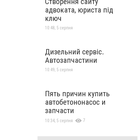
Створення сайту
адвоката, юриста під
ключ
10:48, 5 серпня
Дизельний сервіс.
Автозапчастини
10:49, 5 серпня
Пять причин купить
автобетононасос и
запчасти
7
10:34, 5 серпня