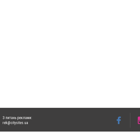
З питань реклами:
rek@citysites.ua
Допускається цитування матеріалів без отримання попередньої згоди 5632.com.ua за