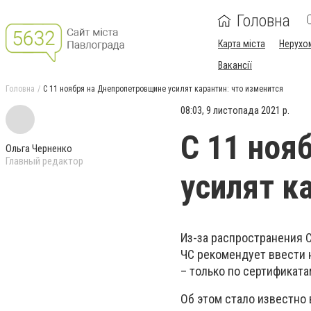
Головна
Карта міста
Нерухо
Вакансії
Головна
С 11 ноября на Днепропетровщине усилят карантин: что изменится
08:03, 9 листопада 2021 р.
С 11 ноя
Ольга Черненко
Главный редактор
усилят к
Из-за распространения 
ЧС рекомендует ввести 
– только по сертификата
Об этом стало известно