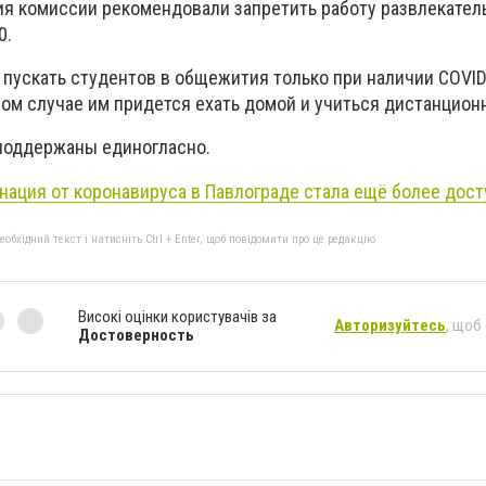
ия комиссии рекомендовали запретить работу развлекател
0.
 пускать студентов в общежития только при наличии СОVID
ом случае им придется ехать домой и учиться дистанцион
поддержаны единогласно.
нация от коронавируса в Павлограде стала ещё более дос
бхідний текст і натисніть Ctrl + Enter, щоб повідомити про це редакцію
Високі оцінки користувачів за
Авторизуйтесь
, щоб
Достоверность