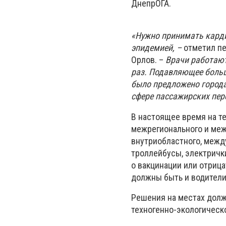
ДнепрОГА.
«Нужно принимать карди
эпидемией, –
отметил пе
Орлов. –
Врачи работают
раз. Подавляющее больш
было предложено города
сфере пассажирских пер
В настоящее время на т
межрегионального и меж
внутриобластного, между
троллейбусы, электричк
о вакцинации или отриц
должны быть и водители
Решения на местах долж
техногенно-экологическ