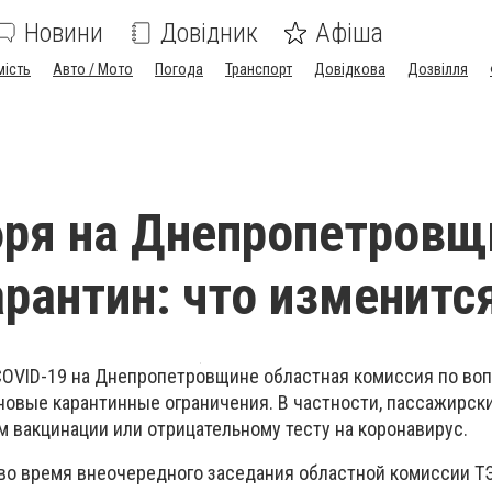
Новини
Довідник
Афіша
мість
Авто / Мото
Погода
Транспорт
Довідкова
Дозвілля
бря на Днепропетровщ
арантин: что изменитс
COVID-19 на Днепропетровщине областная комиссия по во
новые карантинные ограничения. В частности, пассажирск
м вакцинации или отрицательному тесту на коронавирус.
 во время внеочередного заседания областной комиссии ТЭ