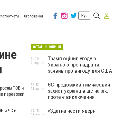
Рус
Фотоотчеты
Оголошення
ОСТАННІ НОВИНИ
ине
Трамп оцінив угоду з
10:15
2 серпня
Україною про надра та
я
заявив про вигоду для США
ЄС продовжив тимчасовий
18:42
просам ТЭБ и
31 липня
захист українців ще на рік:
ие перевозки
проте є виключення
«Здатна нести ядерні
Б и ЧС в
17:15