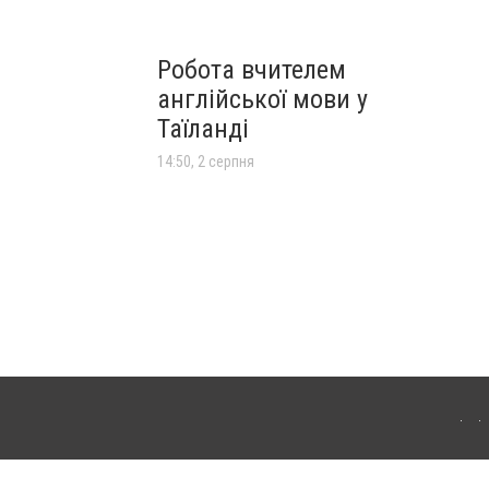
Робота вчителем
англійської мови у
Таїланді
14:50, 2 серпня
лограда. Для інтернет-видань обов'язкове розміщення прямого, відкритого для