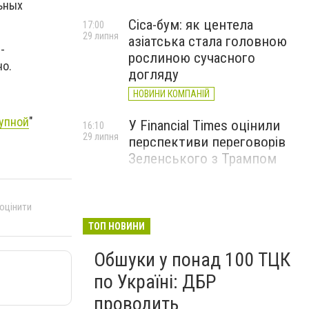
ьных
Cica-бум: як центела
17:00
29 липня
азіатська стала головною
-
рослиною сучасного
но.
догляду
НОВИНИ КОМПАНІЙ
тупной
"
У Financial Times оцінили
16:10
29 липня
перспективи переговорів
Зеленського з Трампом
 оцінити
ТОП НОВИНИ
Обшуки у понад 100 ТЦК
по Україні: ДБР
проводить