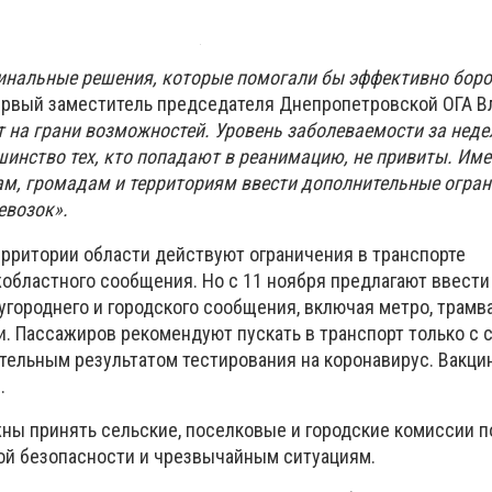
нальные решения, которые помогали бы эффективно боро
рвый заместитель председателя Днепропетровской ОГА 
 на грани возможностей. Уровень заболеваемости за неде
инство тех, кто попадают в реанимацию, не привиты. Име
м, громадам и территориям ввести дополнительные огран
евозок».
ерритории области действуют ограничения в транспорте
областного сообщения. Но с 11 ноября предлагают ввести
городнего и городского сообщения, включая метро, ​​трамва
и. Пассажиров рекомендуют пускать в транспорт только с 
ательным результатом тестирования на коронавирус. Вакц
.
ны принять сельские, поселковые и городские комиссии п
ой безопасности и чрезвычайным ситуациям.