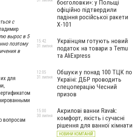
31 липня
боєголовки»: у Польщі
офіційно підтвердили
падіння російської ракети
ться с
Х-101
Владимир
лю вырос в 5
Українцям готують новий
15:42
нно поэтому
31 липня
податок на товари з Temu
ичения в
та AliExpress
Обшуки у понад 100 ТЦК по
12:05
31 липня
 их для
Україні: ДБР проводить
и,
спецоперацію Чесний
сертификатом
призов
инированными
Акрилові ванни Ravak:
15:00
30 липня
комфорт, якість і сучасні
о вопросам
рішення для ванної кімнати
НОВИНИ КОМПАНІЙ