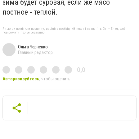
зима будет суровая, если же мясо
постное - теплой.
Якщо ви помітили помилку, виділіть необхідний текст і натисніть Ctrl + Enter, щоб
повідомити про це редакцію
Ольга Черненко
Главный редактор
0,0
Авторизируйтесь
, чтобы оценить