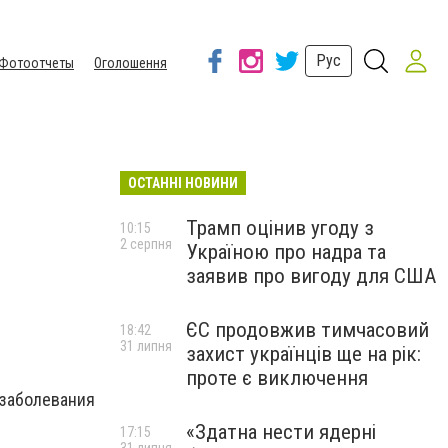
Рус
Фотоотчеты
Оголошення
ОСТАННІ НОВИНИ
Трамп оцінив угоду з
10:15
2 серпня
Україною про надра та
заявив про вигоду для США
ЄС продовжив тимчасовий
18:42
31 липня
захист українців ще на рік:
проте є виключення
заболевания
«Здатна нести ядерні
17:15