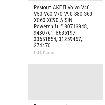
Ремонт АКПП Volvo V40
V50 V60 V70 V90 S80 S60
XC60 XC90 AISIN
Powershift # 30713948,
9480761, 8636197,
30651854, 31259457,
274470
11:13, 31 липня