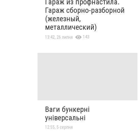
Гараж из профнастила.
Гараж сборно-разборной
(железный,
металлический)
143
13:42, 26 липня
Ваги бункерні
універсальні
12:55, 5 серпня