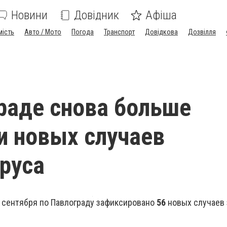
Новини
Довідник
Афіша
мість
Авто / Мото
Погода
Транспорт
Довідкова
Дозвілля
раде снова больше
и новых случаев
руса
6 сентября по Павлограду зафиксировано
56
новых случаев 