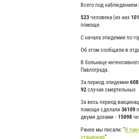
Всего под наблюдением 
523
человека (из них
10
помощи.
С начала эпидемии по г
Об этом сообщили в отд
В больнице интенсивног
Павлограда.
За период эпидемии
608
92
случая смертельных.
За весь период вакцина
помощи сделали
36109
двумя дозами -
15098
че
Ранее мы писали: "
В пав
стационар
"