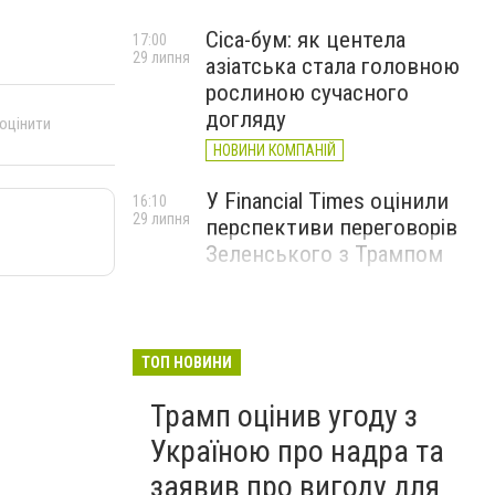
Cica-бум: як центела
17:00
29 липня
азіатська стала головною
рослиною сучасного
догляду
 оцінити
НОВИНИ КОМПАНІЙ
У Financial Times оцінили
16:10
29 липня
перспективи переговорів
Зеленського з Трампом
ТОП НОВИНИ
Трамп оцінив угоду з
Україною про надра та
заявив про вигоду для