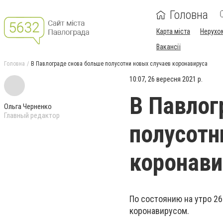
Головна
Карта міста
Нерухо
Вакансії
Головна
В Павлограде снова больше полусотни новых случаев коронавируса
10:07, 26 вересня 2021 р.
В Павлог
Ольга Черненко
Главный редактор
полусотн
коронави
По состоянию на утро 2
коронавирусом.