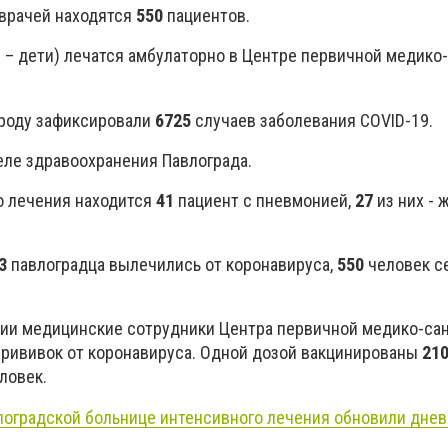
врачей находятся
550
пациентов.
1
– дети) лечатся амбулаторно в Центре первичной медико
ороду зафиксировали
6725
случаев заболевания COVID-19.
еле здравоохранения Павлограда.
о лечения находится
41
пациент с пневмонией,
27
из них - 
3
павлоградца вылечились от коронавируса,
550
человек с
ции медицинские сотрудники Центра первичной медико-са
прививок от коронавируса. Одной дозой вакцинированы
21
ловек.
лоградской больнице интенсивного лечения обновили дне