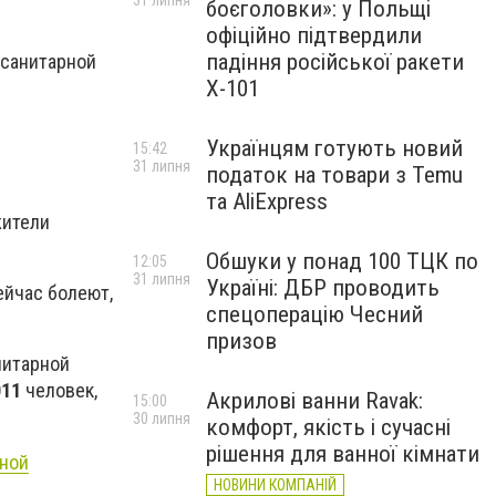
31 липня
боєголовки»: у Польщі
офіційно підтвердили
падіння російської ракети
-санитарной
Х-101
Українцям готують новий
15:42
31 липня
податок на товари з Temu
та AliExpress
жители
Обшуки у понад 100 ТЦК по
12:05
31 липня
Україні: ДБР проводить
ейчас болеют,
спецоперацію Чесний
призов
нитарной
011
человек,
Акрилові ванни Ravak:
15:00
30 липня
комфорт, якість і сучасні
рішення для ванної кімнати
вной
НОВИНИ КОМПАНІЙ