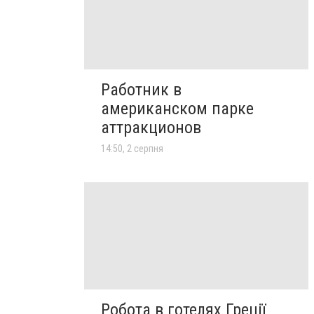
Работник в
американском парке
аттракционов
14:50, 2 серпня
Робота в готелях Греції