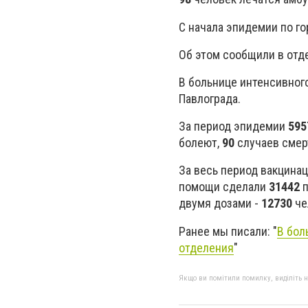
С начала эпидемии по г
Об этом сообщили в отд
В больнице интенсивног
Павлограда.
За период эпидемии
595
болеют,
90
случаев смер
За весь период вакцина
помощи сделали
31442
двумя дозами -
12730
че
Ранее мы писали: "
В бол
отделения
"
Якщо ви помітили помилку, виділіть нео