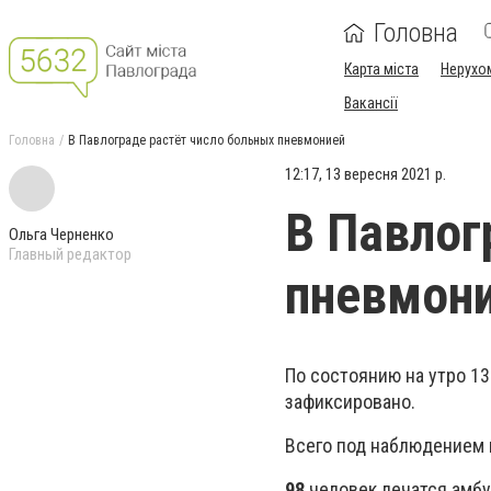
Головна
Карта міста
Нерухо
Вакансії
Головна
В Павлограде растёт число больных пневмонией
12:17, 13 вересня 2021 р.
В Павлог
Ольга Черненко
Главный редактор
пневмон
По состоянию на утро 1
зафиксировано.
Всего под наблюдением 
98
человек лечатся амбу