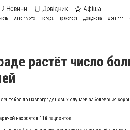
Новини
Довідник
Афіша
мість
Авто / Мото
Погода
Транспорт
Довідкова
Дозвілля
раде растёт число бо
ией
3 сентября по Павлограду новых случаев заболевания коро
врачей находятся
116
пациентов.
латорно в Центре первичной медико-санитарной помощи.