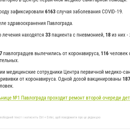
ороду зафиксировали
6163
случая заболевания COVID-19.
еле здравоохранения Павлограда.
о лечения находятся
33
пациента с пневмонией,
18
из них -
7
павлоградцев вылечились от коронавируса,
116
человек 
тельных.
ции медицинские сотрудники Центра первичной медико-са
прививки от коронавируса. Одной дозой вакцинированы
18
ловек.
ьнице №1 Павлограда проходит ремонт второй очереди дет
бхідний текст і натисніть Ctrl + Enter, щоб повідомити про це редакцію