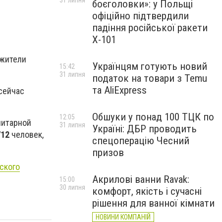
31 липня
боєголовки»: у Польщі
офіційно підтвердили
падіння російської ракети
Х-101
 жители
Українцям готують новий
15:42
31 липня
податок на товари з Temu
та AliExpress
сейчас
Обшуки у понад 100 ТЦК по
12:05
нитарной
31 липня
Україні: ДБР проводить
712
человек,
спецоперацію Чесний
призов
ского
Акрилові ванни Ravak:
15:00
30 липня
комфорт, якість і сучасні
рішення для ванної кімнати
НОВИНИ КОМПАНІЙ