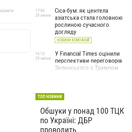
Cica-бум: як центела
 оцінити
17:00
29 липня
азіатська стала головною
рослиною сучасного
догляду
НОВИНИ КОМПАНІЙ
У Financial Times оцінили
16:10
29 липня
перспективи переговорів
Зеленського з Трампом
ТОП НОВИНИ
Обшуки у понад 100 ТЦК
по Україні: ДБР
проводить