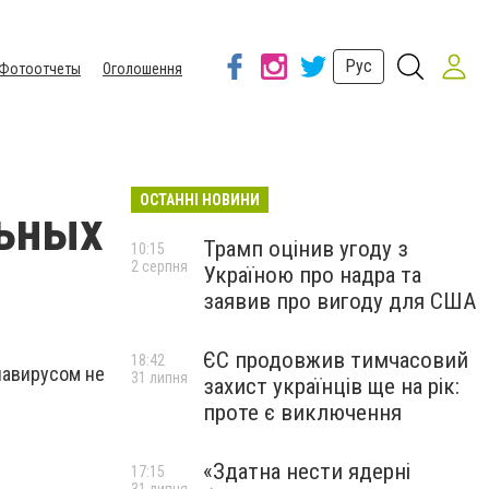
Рус
Фотоотчеты
Оголошення
ОСТАННІ НОВИНИ
льных
Трамп оцінив угоду з
10:15
2 серпня
Україною про надра та
заявив про вигоду для США
ЄС продовжив тимчасовий
18:42
навирусом не
31 липня
захист українців ще на рік:
проте є виключення
«Здатна нести ядерні
17:15