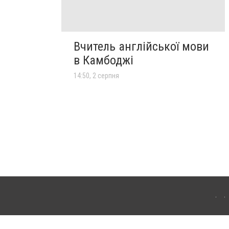
Вчитель англійської мови
в Камбоджі
14:50, 2 серпня
лограда. Для інтернет-видань обов'язкове розміщення прямого, відкритого для