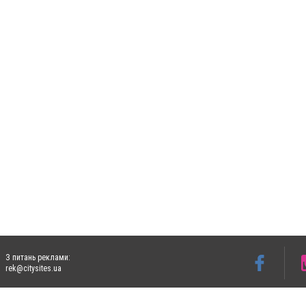
З питань реклами:
rek@citysites.ua
Допускається цитування матеріалів без отримання попередньої згоди 5632.com.ua за