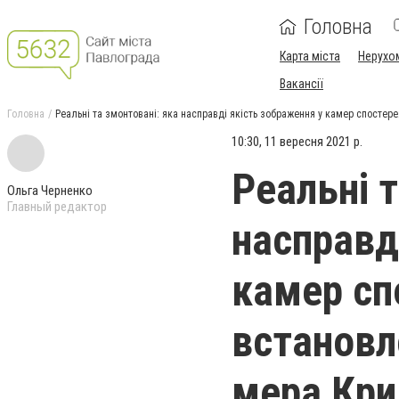
Головна
Карта міста
Нерухо
Вакансії
Головна
Реальні та змонтовані: яка насправді якість зображення у камер спостере
10:30, 11 вересня 2021 р.
Реальні т
Ольга Черненко
Главный редактор
насправд
камер сп
встановл
мера Кри