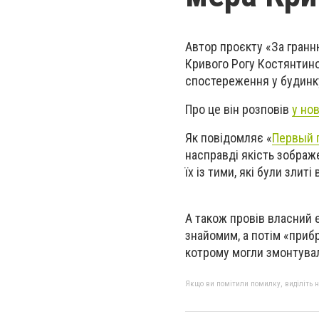
Автор проєкту «За гранн
Кривого Рогу Костянтин
спостереження у будинку
Про це він розповів
у но
Як повідомляє «
Первый 
насправді якість зображ
їх із тими, які були злиті
А також провів власний 
знайомим, а потім «прибр
котрому могли змонтувал
Якщо ви помітили помилку, виділіть нео