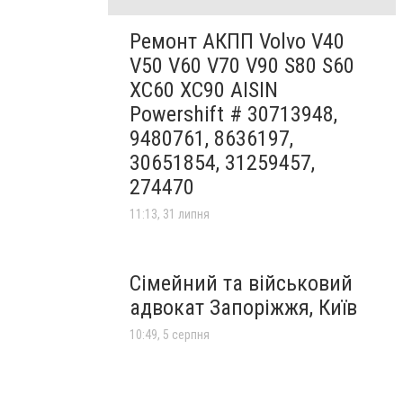
Ремонт АКПП Volvo V40
V50 V60 V70 V90 S80 S60
XC60 XC90 AISIN
Powershift # 30713948,
9480761, 8636197,
30651854, 31259457,
274470
11:13, 31 липня
Сімейний та військовий
адвокат Запоріжжя, Київ
10:49, 5 серпня