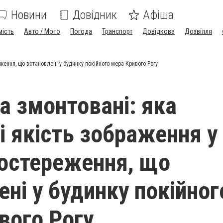
Новини
Довідник
Афіша
мість
Авто / Мото
Погода
Транспорт
Довідкова
Дозвілля
ження, що встановлені у будинку покійного мера Кривого Рогу
а змонтовані: яка
і якість зображення у
остереження, що
ені у будинку покійног
вого Рогу