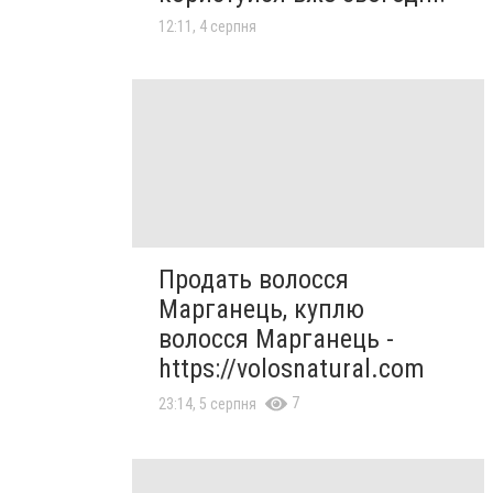
12:11, 4 серпня
Продать волосся
Марганець, куплю
волосся Марганець -
https://volosnatural.com
7
23:14, 5 серпня