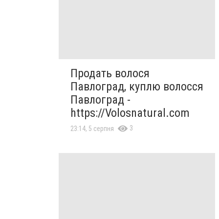
Продать волося
Павлоград, куплю волосся
Павлоград -
https://Volosnatural.com
3
23:14, 5 серпня