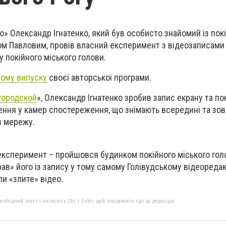
ю» Олександр Ігнатенко, який був особисто знайомий із по
ом Павловим, провів власний експеримент з відеозаписами
 покійного міського голови.
вому випуску
своєї авторської програми.
городской
», Олександр Ігнатенко зробив запис екрану та по
ення у камер спостереження, що знімають всередині та зовн
 в мережу.
експеримент – пройшовся будинком покійного міського голо
ав» його із запису у тому самому Голівудському відеоредакт
и «злите» відео.
бхідний текст і натисніть Ctrl + Enter, щоб повідомити про це редакцію