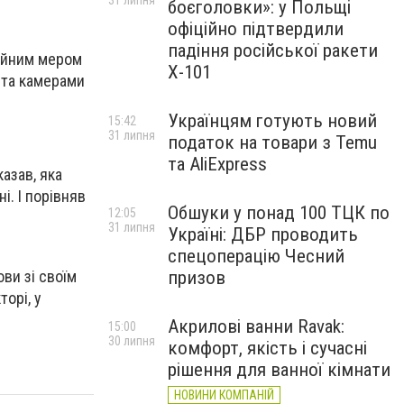
31 липня
боєголовки»: у Польщі
офіційно підтвердили
падіння російської ракети
кійним мером
Х-101
 та камерами
Українцям готують новий
15:42
31 липня
податок на товари з Temu
та AliExpress
казав, яка
і. І порівняв
Обшуки у понад 100 ТЦК по
12:05
31 липня
Україні: ДБР проводить
спецоперацію Чесний
ви зі своїм
призов
орі, у
Акрилові ванни Ravak:
15:00
30 липня
комфорт, якість і сучасні
рішення для ванної кімнати
НОВИНИ КОМПАНІЙ