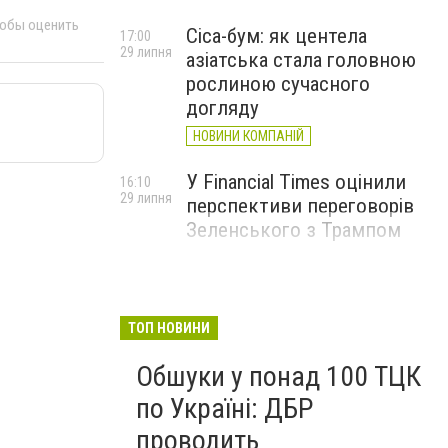
тобы оценить
Cica-бум: як центела
17:00
29 липня
азіатська стала головною
рослиною сучасного
догляду
НОВИНИ КОМПАНІЙ
У Financial Times оцінили
16:10
29 липня
перспективи переговорів
Зеленського з Трампом
ТОП НОВИНИ
Обшуки у понад 100 ТЦК
по Україні: ДБР
проводить