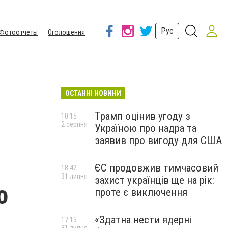
Рус
Фотоотчеты
Оголошення
ОСТАННІ НОВИНИ
Трамп оцінив угоду з
10:15
2 серпня
Україною про надра та
заявив про вигоду для США
ЄС продовжив тимчасовий
18:42
31 липня
захист українців ще на рік:
о
проте є виключення
«Здатна нести ядерні
17:15