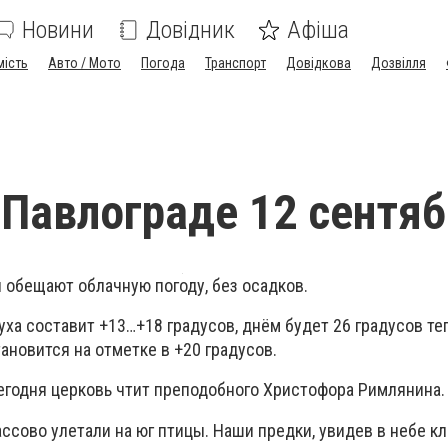
Новини
Довідник
Афіша
мість
Авто / Мото
Погода
Транспорт
Довідкова
Дозвілля
 Павлограде 12 сентя
 обещают облачную погоду, без осадков.
ха составит +13…+18 градусов, днём будет 26 градусов те
ановится на отметке в +20 градусов.
егодня церковь чтит преподобного Христофора Римлянина.
ассово улетали на юг птицы. Наши предки, увидев в небе к