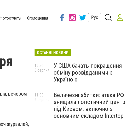
Рус
Фотоотчеты
Оголошення
ОСТАННІ НОВИНИ
бря
У США бачать покращення
12:50
6 серпня
обміну розвідданими з
Україною
пла, вечером
Величезні збитки: атака РФ
11:00
6 серпня
знищила логістичний центр
під Києвом, включно з
основним складом Intertop
люч журавлей,