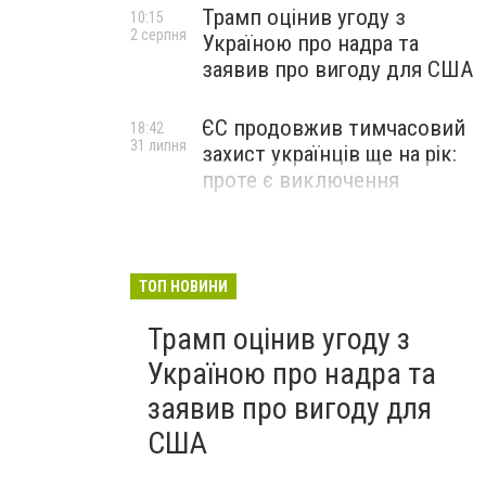
Трамп оцінив угоду з
10:15
2 серпня
Україною про надра та
заявив про вигоду для США
ЄС продовжив тимчасовий
18:42
31 липня
захист українців ще на рік:
проте є виключення
ТОП НОВИНИ
Трамп оцінив угоду з
Україною про надра та
заявив про вигоду для
США