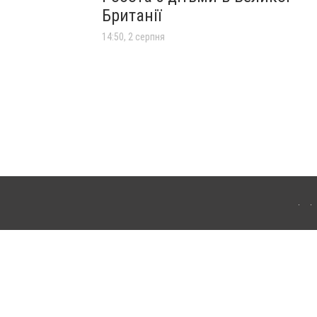
Британії
14:50, 2 серпня
лограда. Для інтернет-видань обов'язкове розміщення прямого, відкритого для
лама" публікуються на правах реклами.
ості
Правила сайту