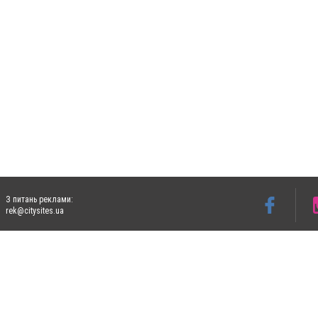
З питань реклами:
rek@citysites.ua
Допускається цитування матеріалів без отримання попередньої згоди 5632.com.ua за
пошукових систем гіперпосилання на цитовані статті не нижче другого абзацу в тек
Матеріали з плашками "Новини компаній", "Промо", "Партнерський матеріал", "Партнер
Реклама на сайті
Ф