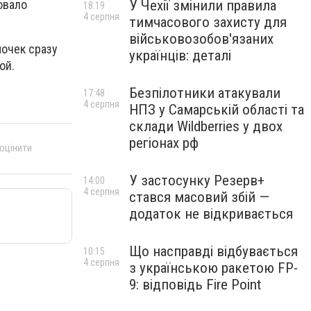
овало
У Чехії змінили правила
18:19
4 серпня
тимчасового захисту для
військовозобов'язаних
мочек сразу
українців: деталі
ой.
Безпілотники атакували
17:48
4 серпня
НПЗ у Самарській області та
склади Wildberries у двох
регіонах рф
 оцінити
У застосунку Резерв+
14:00
4 серпня
стався масовий збій —
додаток не відкривається
Що насправді відбувається
10:15
4 серпня
з українською ракетою FP-
9: відповідь Fire Point