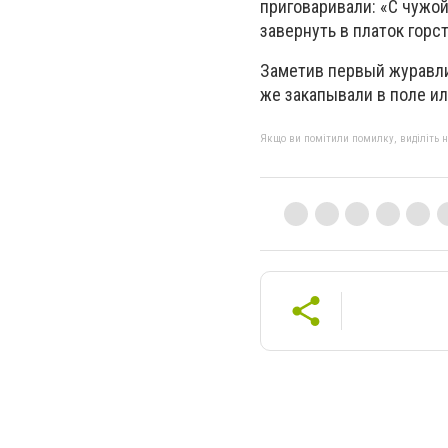
приговаривали: «С чужо
завернуть в платок горс
Заметив первый журавли
же закапывали в поле ил
Якщо ви помітили помилку, виділіть нео