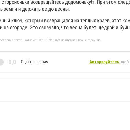
й сторононьки возвращайтесь додомоньку!». При этом след
ть земли и держать ее до весны.
ный ключ, который возвращался из теплых краев, этот ко
и на огороде. Это означало, что весна будет щедрой и буйн
бхідний текст і натисніть Ctrl + Enter, щоб повідомити про це редакцію
0,0
Оцініть першим
Авторизуйтесь
, щоб